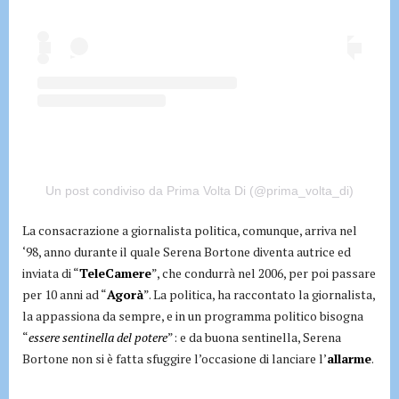
Un post condiviso da Prima Volta Di (@prima_volta_di)
La consacrazione a giornalista politica, comunque, arriva nel
‘98, anno durante il quale Serena Bortone diventa autrice ed
inviata di “
TeleCamere
”, che condurrà nel 2006, per poi passare
per 10 anni ad “
Agorà
”. La politica, ha raccontato la giornalista,
la appassiona da sempre, e in un programma politico bisogna
“
essere sentinella del potere
”: e da buona sentinella, Serena
Bortone non si è fatta sfuggire l’occasione di lanciare l’
allarme
.