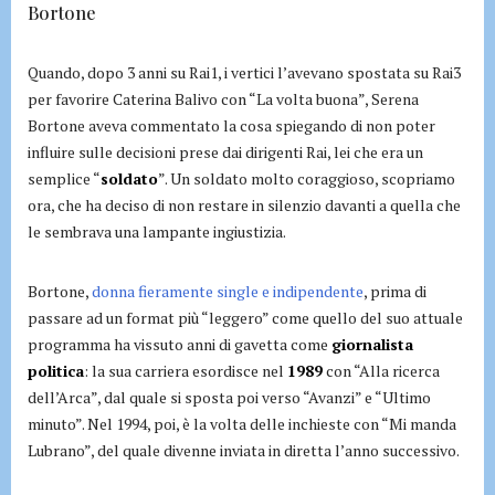
Bortone
Quando, dopo 3 anni su Rai1, i vertici l’avevano spostata su Rai3
per favorire Caterina Balivo con “La volta buona”, Serena
Bortone aveva commentato la cosa spiegando di non poter
influire sulle decisioni prese dai dirigenti Rai, lei che era un
semplice “
soldato
”. Un soldato molto coraggioso, scopriamo
ora, che ha deciso di non restare in silenzio davanti a quella che
le sembrava una lampante ingiustizia.
Bortone,
donna fieramente single e indipendente
, prima di
passare ad un format più “leggero” come quello del suo attuale
programma ha vissuto anni di gavetta come
giornalista
politica
: la sua carriera esordisce nel
1989
con “Alla ricerca
dell’Arca”, dal quale si sposta poi verso “Avanzi” e “Ultimo
minuto”. Nel 1994, poi, è la volta delle inchieste con “Mi manda
Lubrano”, del quale divenne inviata in diretta l’anno successivo.