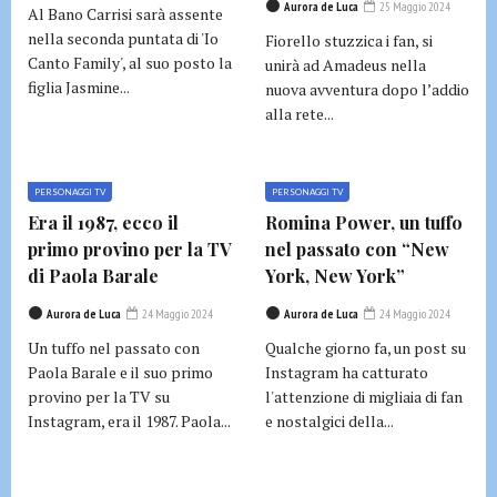
Aurora de Luca
25 Maggio 2024
Al Bano Carrisi sarà assente
nella seconda puntata di 'Io
Fiorello stuzzica i fan, si
Canto Family', al suo posto la
unirà ad Amadeus nella
figlia Jasmine...
nuova avventura dopo l’addio
alla rete...
PERSONAGGI TV
PERSONAGGI TV
Era il 1987, ecco il
Romina Power, un tuffo
primo provino per la TV
nel passato con “New
di Paola Barale
York, New York”
Aurora de Luca
24 Maggio 2024
Aurora de Luca
24 Maggio 2024
Un tuffo nel passato con
Qualche giorno fa, un post su
Paola Barale e il suo primo
Instagram ha catturato
provino per la TV su
l'attenzione di migliaia di fan
Instagram, era il 1987. Paola...
e nostalgici della...