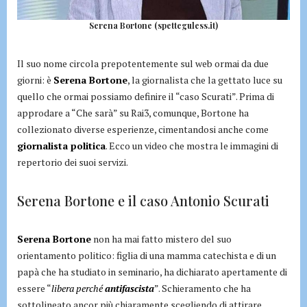
Serena Bortone (spetteguless.it)
Il suo nome circola prepotentemente sul web ormai da due
giorni: è
Serena Bortone
, la giornalista che la gettato luce su
quello che ormai possiamo definire il “caso Scurati”. Prima di
approdare a “Che sarà” su Rai3, comunque, Bortone ha
collezionato diverse esperienze, cimentandosi anche come
giornalista politica
. Ecco un video che mostra le immagini di
repertorio dei suoi servizi.
Serena Bortone e il caso Antonio Scurati
Serena Bortone
non ha mai fatto mistero del suo
orientamento politico: figlia di una mamma catechista e di un
papà che ha studiato in seminario, ha dichiarato apertamente di
essere “
libera perché
antifascista
”. Schieramento che ha
sottolineato ancor più chiaramente scegliendo di attirare