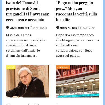
Isola dei Famosi, la
“Bugo mi ha pregato
previsione di Sonia
per…” Morgan
Bruganelli si è avverata:
racconta la verità sulla
ecco cosa è accaduto
loro lite
Claudia Marcotulli
30 Aprile 2024
Marina Nardone
30 Aprile 2024
L'Isola dei Famosi
Dopo diverso tempo ecco
appassiona sempre di più e
che Morgan parla ancora una
adesso, dopo diverse
volta della sua
settimane dall'inizio, le
collaborazione con Bugo
dinamiche iniziano a...
avuta sul palco...
GOSSIP
CINEMA/TV