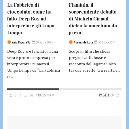
La Fabbrica di
Flaminia, il
cioccolato, come ha
sorprendente debutto
fatto Deep Roy ad
di Michela Giraud
interpretare gli Umpa
dietro la macchina da
Lumpa
presa
Asia Paparella
30 Aprile 2024
Aurora de Luca
30 Aprile 2024
Deep Roy si è lanciato in una
Scopri il film che sfida i
vera e propria impresa per
pregiudizi di classe e
interpretare i numerosi
racconta del legame unico
Umpa Lumpa de “La Fabbrica
tra due sorelle: tra realtà e...
di...
1
2
3
…
52
PROSSIMA
PAGE 1
OF 52