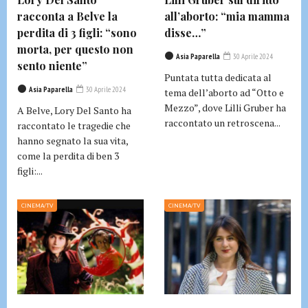
racconta a Belve la
all’aborto: “mia mamma
perdita di 3 figli: “sono
disse…”
morta, per questo non
Asia Paparella
30 Aprile 2024
sento niente”
Puntata tutta dedicata al
Asia Paparella
30 Aprile 2024
tema dell’aborto ad “Otto e
Mezzo”, dove Lilli Gruber ha
A Belve, Lory Del Santo ha
raccontato un retroscena...
raccontato le tragedie che
hanno segnato la sua vita,
come la perdita di ben 3
figli:...
CINEMA/TV
CINEMA/TV