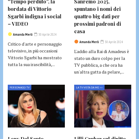
“Tempo perduto”, la
Sanremo 2025,
bordata di Vittorio
spuntano i nomi dei
Sgarbi indigna i social
quattro big dati per
– VIDEO
prossimi padroni di
casa
Amanda Merli
30 Aprile 2024
Amanda Merli
30 Aprile 2024
Critico d'arte e personaggio
televisivo, in più occasioni
L'addio alla Rai di Amadeus è
Vittorio Sgarbi ha mostrato
stato un duro colpo per la
tutta la sua irascibilità,...
TV pubblica, a che ora ha
un'altra gatta da pelare,...
PERSONAGGI TV
LA TV VISTA DA ME >>
Lory Del Santo
Lilli Gruber sul diritto