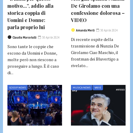
motivo…”, addio alla
De Girolamo con una
storica coppia di
confessione dolorosa –
Uomini e Donne:
VIDEO
parla proprio lui
Amanda Merli
30 Aprile 2024
Claudia Marcotulli
30 Aprile 2024
Di recente ospite della
trasmissione di Nunzia De
Sono tante le coppie che
Girolamo Ciao Maschio, il
escono da Uomini e Donne,
frontman dei Bluvertigo a
molte però non riescono a
rivelato...
proseguire a lungo. È il caso
di...
GOSSIP NEWS
MUSICA NEWS
VARIE