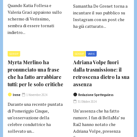
Quando Katia Follesa e
Samantha De Grenet torna a
Valeria Graci appaiono sullo
incantare il suo pubblico su
schermo di Verissimo,
Instagram con un post che
sembra di essere tornati
ha già catturato...
indietro...
GOSSIP
GOSSIP
VARIE
Myrta Merlino ha
Adriana Volpe fuori
pronunciato una frase
dalla trasmissione: il
che ha fatto arrabbiare
retroscena dietro la sua
tutti: per le solo critiche
assenza
Irene
1 Novembre 2024
Redazione Spetteguless
31 Ottobre 2024
Durante una recente puntata
di Pomeriggio Cinque,
Un’assenza che ha fatto
un’osservazione della
rumore. I fan di BellaMa’ su
celebre conduttrice ha
Rai2 hanno notato che
sollevato un...
Adriana Volpe, presenza