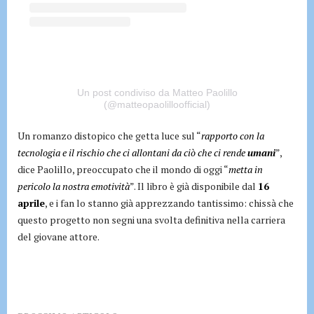
Un post condiviso da Matteo Paolillo
(@matteopaolilloofficial)
Un romanzo distopico che getta luce sul “
rapporto con la
tecnologia e il rischio che ci allontani da ciò che ci rende
umani
”,
dice Paolillo, preoccupato che il mondo di oggi “
metta in
pericolo la nostra emotività
”. Il libro è già disponibile dal
16
aprile
, e i fan lo stanno già apprezzando tantissimo: chissà che
questo progetto non segni una svolta definitiva nella carriera
del giovane attore.