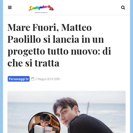
T
T
o
o
g
g
Mare Fuori, Matteo
g
g
Paolillo si lancia in un
l
l
e
e
progetto tutto nuovo: di
n
n
a
a
che si tratta
v
v
i
i
g
g
Personaggi tv
1 Maggio 2024 18:00
a
a
t
t
i
i
o
o
n
n