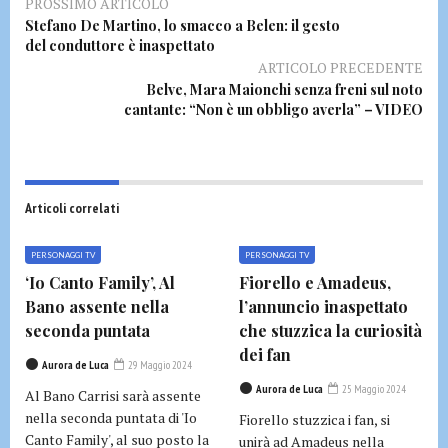
PROSSIMO ARTICOLO
Stefano De Martino, lo smacco a Belen: il gesto
del conduttore è inaspettato
ARTICOLO PRECEDENTE
Belve, Mara Maionchi senza freni sul noto
cantante: “Non è un obbligo averla” – VIDEO
Articoli correlati
PERSONAGGI TV
PERSONAGGI TV
‘Io Canto Family’, Al
Fiorello e Amadeus,
Bano assente nella
l’annuncio inaspettato
seconda puntata
che stuzzica la curiosità
dei fan
Aurora de Luca
29 Maggio 2024
Aurora de Luca
25 Maggio 2024
Al Bano Carrisi sarà assente
nella seconda puntata di 'Io
Fiorello stuzzica i fan, si
Canto Family', al suo posto la
unirà ad Amadeus nella