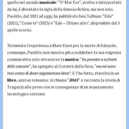
quella nel mondo
musicale
: “O’ Mar For”, scritto e interpretato
da lui, è diventato la sigla della famosa fiction, ma non solo.
Paolillo, dal 2021 ad oggi, ha pubblicato ben 3 album: “Edo”
(2021), “Come te” (2023) e “Edo – Ultimo atto”, disponibile dal 5
aprile scorso.
Terminata l’esperienza a Mare Fuori per la morte di Edoardo,
comunque, Paolillo non riusciva più a soddisfare la sua esigenza
comunicativa solo attraverso la
musica
: “
ho provato a scrivere
delle canzoni
”, ha spiegato al Corriere della Sera, “
ma mi sono
reso conto di dover argomentare bene
”. E l’ha fatto, stavolta in un
libro
, anzi un romanzo: si chiama “
2045
” e racconta la storia di
3 ragazzi alle prese con le conseguenze di un avanzamento
tecnologico estremo.