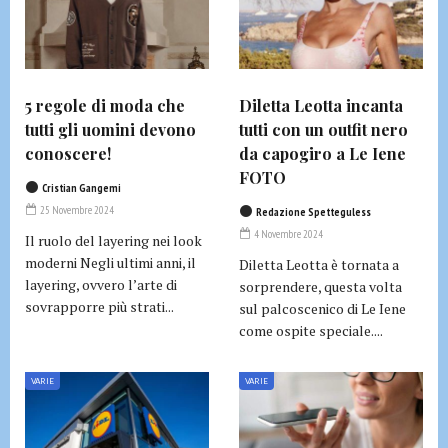
5 regole di moda che
Diletta Leotta incanta
tutti gli uomini devono
tutti con un outfit nero
conoscere!
da capogiro a Le Iene
FOTO
Cristian Gangemi
25 Novembre 2024
Redazione Spetteguless
4 Novembre 2024
Il ruolo del layering nei look
moderni Negli ultimi anni, il
Diletta Leotta è tornata a
layering, ovvero l’arte di
sorprendere, questa volta
sovrapporre più strati...
sul palcoscenico di Le Iene
come ospite speciale....
VARIE
VARIE