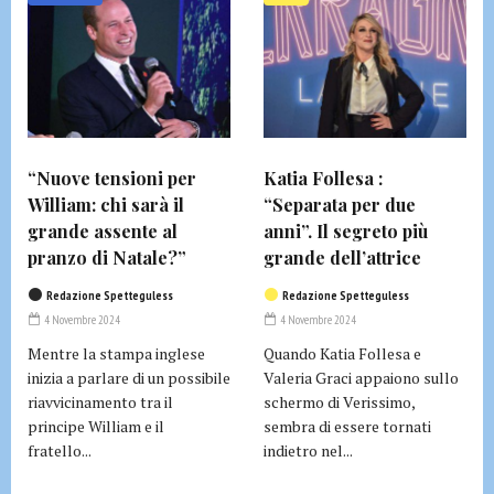
“Nuove tensioni per
Katia Follesa :
William: chi sarà il
“Separata per due
grande assente al
anni”. Il segreto più
pranzo di Natale?”
grande dell’attrice
Redazione Spetteguless
Redazione Spetteguless
4 Novembre 2024
4 Novembre 2024
Mentre la stampa inglese
Quando Katia Follesa e
inizia a parlare di un possibile
Valeria Graci appaiono sullo
riavvicinamento tra il
schermo di Verissimo,
principe William e il
sembra di essere tornati
fratello...
indietro nel...