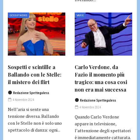
GOSSIP NEWS
VARIE
Sospetti e scintille a
Carlo Verdone, da
Ballando con le Stelle:
Fazio il momento più
il mistero dei flirt
tragico: una cosa cosi
non era mai successa
Redazione Spetteguless
4 Novembre 2024
Redazione Spetteguless
4 Novembre 2024
Nell’aria si sente una
tensione diversa. Ballando
Quando Carlo Verdone
con le Stelle non è solo uno
appare in televisione,
spettacolo di danza: ogni...
l’attenzione degli spettatori
è immediatamente catturata.