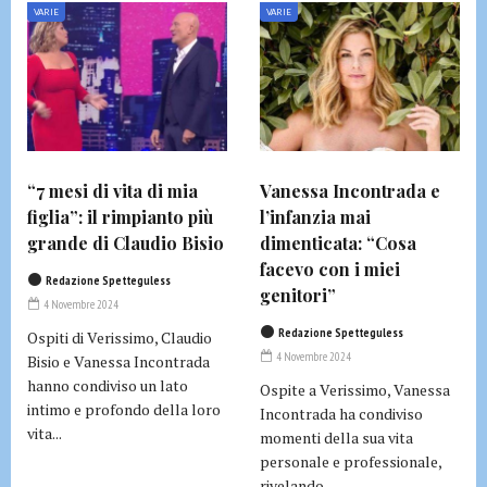
VARIE
VARIE
“7 mesi di vita di mia
Vanessa Incontrada e
figlia”: il rimpianto più
l’infanzia mai
grande di Claudio Bisio
dimenticata: “Cosa
facevo con i miei
Redazione Spetteguless
genitori”
4 Novembre 2024
Redazione Spetteguless
Ospiti di Verissimo, Claudio
4 Novembre 2024
Bisio e Vanessa Incontrada
hanno condiviso un lato
Ospite a Verissimo, Vanessa
intimo e profondo della loro
Incontrada ha condiviso
vita...
momenti della sua vita
personale e professionale,
rivelando...