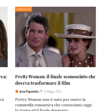
CINEMA/TV
rea:
Pretty Woman: il finale sconosciuto che
doveva trasformare il film
Asia Paparella
31 Maggio 2024
ora
Pretty Woman non è nato per essere la
commedia romantica che conosciamo oggi:
la trama ed il finale dovevano...