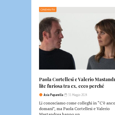
CINEMA/TV
Paola Cortellesi e Valerio Mastand
lite furiosa tra ex, ecco perché
Asia Paparella
31 Maggio 2024
Li conosciamo come colleghi in “C’è anc
domani”, ma Paola Cortellesi e Valerio
Mastandrea hanno un...