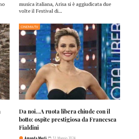
emo
musica italiana, Arisa si è aggiudicata due
volte il Festival di...
CINEMA/TV
a
Da noi…A ruota libera chiude con il
botto: ospite prestigiosa da Francesca
Fialdini
Amanda Merli
31 Maggio 2024