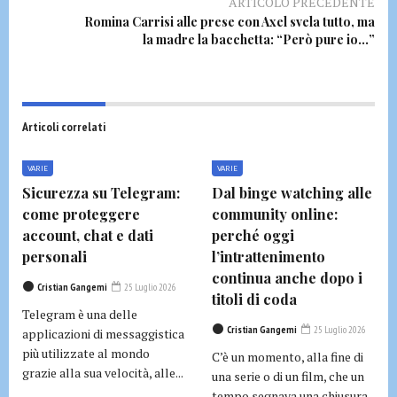
ARTICOLO PRECEDENTE
Romina Carrisi alle prese con Axel svela tutto, ma
la madre la bacchetta: “Però pure io…”
Articoli correlati
VARIE
VARIE
Sicurezza su Telegram:
Dal binge watching alle
come proteggere
community online:
account, chat e dati
perché oggi
personali
l’intrattenimento
continua anche dopo i
Cristian Gangemi
25 Luglio 2026
titoli di coda
Telegram è una delle
Cristian Gangemi
25 Luglio 2026
applicazioni di messaggistica
più utilizzate al mondo
C’è un momento, alla fine di
grazie alla sua velocità, alle...
una serie o di un film, che un
tempo segnava una chiusura