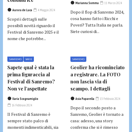
Marianna Somma
11 Marzo 2024
Aurora de Luca
4 Maggio 2024
Dopo il flop di Sanremo 2024,
cosa hanno fatto i Ricchi e
Scopri i dettagli sulle
Poveri? Tutta Italia ne parla.
possibili novità riguardo il
Siete curiosi di...
Festival di Sanremo 2025 e il
nome che potrebbe...
SANREMO
VARIE
SANREMO
Sapete qual è stata la
Geolier ha ricominciato
prima figuraccia al
a registrare. La FOTO
Festival di Sanremo?
non lascia via di
Non ve l’aspettate
scampo. I dettagli
Ilaria Scognamiglio
Asia Paparella
13 Febbraio 2024
16 Febbraio 2024
Dopo il secondo posto a
Il Festival di Sanremo è
Sanremo, Geolier è tornato a
sempre stato palco di
casa: adesso, una story
momenti indimenticabili, sia
conferma che si è rimesso