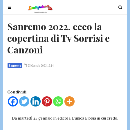
T
T
o
o
g
g
Sanremo 2022, ecco la
g
g
copertina di Tv Sorrisi e
l
l
e
e
Canzoni
n
n
a
a
v
v
Sanremo
23 Gennaio 2022 12:14
i
i
g
g
a
a
t
t
Condividi
i
i
o
o
n
n
Da martedì 25 gennaio in edicola. L’unica Bibbia in cui credo.