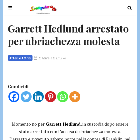
T
T
o
o
g
g
Garrett Hedlund arrestato
g
g
per ubriachezza molesta
l
l
e
e
n
n
Attori e Attrici
23 Gennaio 2022 17:49
a
a
v
v
i
i
g
g
Condividi
a
a
t
t
i
i
o
o
n
n
Momento no per
Garrett Hedlund
, in custodia dopo essere
stato arrestato con l’accusa di ubriachezza molesta.
L’arresto è avvenuto sabato notte nella contea di Franklin, nel