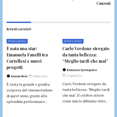
Canzoni
Articoli correlati
ATTORI E ATTRICI
ATTORI E ATTRICI
È nata una star:
Carlo Verdone stregato
Emanuela Fanelli tra
da tanta bellezza:
Cortellesi e nuovi
“Meglio tardi che mai”
progetti
Redazione Spetteguless
22 Agosto 2024
Amanda Merli
9 Ottobre 2024
Carlo Verdone stregato da
È stata la grande e gradita
tanta bellezza: "Meglio tardi
sorpresa del cinema italiano
che mai". Il celebre attore
di quest'anno, grazie alla
come mai lo abbiamo visto...
splendida performance...