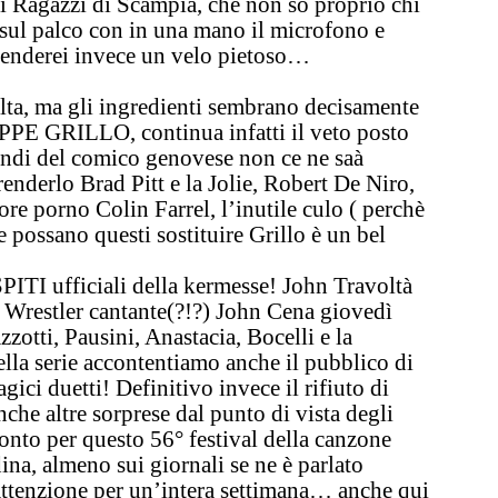
ti
Ragazzi di Scampia
, che non so proprio chi
sul palco con in una mano il microfono e
enderei invece un velo pietoso…
lta, ma gli ingredienti sembrano decisamente
EPPE GRILLO, continua infatti il veto posto
indi del comico genovese non ce ne saà
renderlo Brad Pitt e la Jolie, Robert De Niro,
re porno Colin Farrel, l’inutile culo ( perchè
 possano questi sostituire Grillo è un bel
PITI ufficiali della kermesse! John Travoltà
l Wrestler cantante(?!?) John Cena giovedì
zzotti, Pausini, Anastacia, Bocelli e la
lla serie accontentiamo anche il pubblico di
ici duetti! Definitivo invece il rifiuto di
he altre sorprese dal punto di vista degli
onto per questo 56° festival della canzone
dina, almeno sui giornali se ne è parlato
ttenzione per un’intera settimana… anche qui