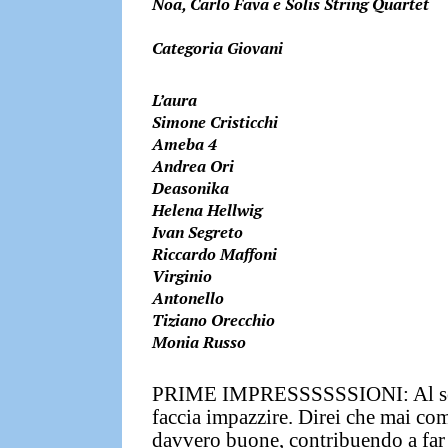
Noa, Carlo Fava e Solis String Quartet
Categoria Giovani
L’aura
Simone Cristicchi
Ameba 4
Andrea Ori
Deasonika
Helena Hellwig
Ivan Segreto
Riccardo Maffoni
Virginio
Antonello
Tiziano Orecchio
Monia Russo
PRIME IMPRESSSSSSIONI:
Al s
faccia impazzire. Direi che mai com
davvero buone, contribuendo a far sa