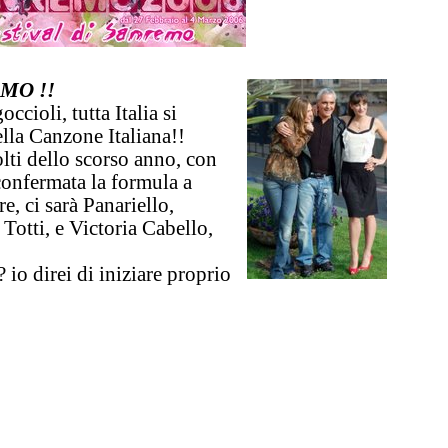
MO !!
ccioli, tutta Italia si
ella Canzone Italiana!!
lti dello scorso anno, con
confermata la formula a
re, ci sarà
Panariello
,
 Totti, e
Victoria Cabello
,
? io direi di iniziare proprio