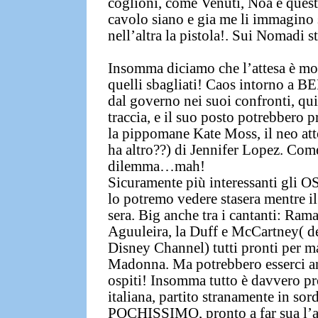
coglioni, come
Venuti
,
Noa
e ques
cavolo siano e gia me li immagino 
nell’altra la pistola!. Sui
Nomadi
st
Insomma diciamo che l’attesa è mo
quelli sbagliati! Caos intorno a B
dal governo nei suoi confronti, qu
traccia, e il suo posto potrebbero p
la pippomane Kate Moss, il neo atto
ha altro??) di Jennifer Lopez. Come
dilemma…mah!
Sicuramente più interessanti gli OS
lo potremo vedere stasera mentre i
sera. Big anche tra i cantanti: Rama
Aguuleira, la Duff e McCartney( de
Disney Channel) tutti pronti per mag
Madonna. Ma potrebbero esserci anc
ospiti! Insomma tutto è davvero pr
italiana, partito stranamente in sor
POCHISSIMO, pronto a far sua l’a