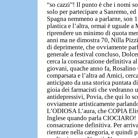
“so cazzi”! Il punto è che i nomi 
solo per partecipare a Sanremo, ed
Spagna
nemmeno a parlarne, son 10
plastica e l’altra, ormai è uguale a 
riprendere un minimo di quota merc
anni ma ne dimostra 70, Nilla Pizzi 
di deprimente, che ovviamente parli
generale a festival concluso,
Dolce
cerca la consacrazione definitiva al 
giovani, quache anno fa, Rosalino
comparsata e l’altra ad Amici, cerc
anticipato da una storica puntata di
gioia dei farmacisti che vedranno 
antidepressivi,
Povia
, che qui lo s
ovviamente artisticamente parlando,
L’ODIOSA
L’aura
, che COPIA El
Inglese quando parla CIOCIARO! 
consacrazione definitiva. Per arriv
rientrare nella categoria, e quindi p