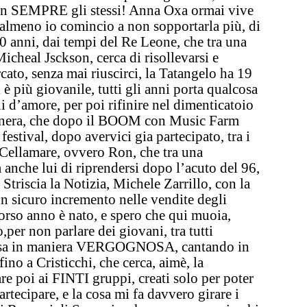
son SEMPRE gli stessi!
Anna Oxa
ormai vive
 almeno io comincio a non sopportarla più, di
 anni, dai tempi del Re Leone, che tra una
Micheal Jsckson, cerca di risollevarsi e
ato, senza mai riuscirci, la
Tatangelo
ha 19
è più giovanile, tutti gli anni porta qualcosa
 d’amore, per poi rifinire nel dimenticatoio
nera,
che
dopo il BOOM con Music Farm
festival, dopo avervici gia partecipato, tra i
 Cellamare, ovvero
Ron
, che tra una
a anche lui di riprendersi dopo l’acuto del 96,
 Striscia la Notizia,
Michele Zarrillo
, con la
un sicuro incremento nelle vendite degli
corso anno è nato, e spero che qui muoia,
per non parlare dei giovani, tra tutti
isa in maniera VERGOGNOSA, cantando in
fino a
Cristicchi
, che cerca, aimè, la
are poi ai
FINTI gruppi
, creati solo per poter
artecipare, e la cosa mi fa davvero girare i