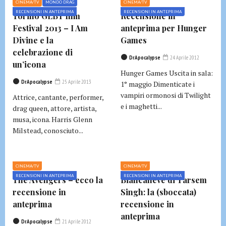
CINEMA/TV
MONDO DRAG
CINEMA/TV
RECENSIONI IN ANTEPRIMA
RECENSIONI IN ANTEPRIMA
Torino GLBT film
Recensione in
Festival 2013 – I Am
anteprima per Hunger
Divine e la
Games
celebrazione di
DrApocalypse
24 Aprile 2012
un’icona
Hunger Games Uscita in sala:
DrApocalypse
25 Aprile 2013
1° maggio Dimenticate i
vampiri ormonosi di Twilight
Attrice, cantante, performer,
e i maghetti...
drag queen, attore, artista,
musa, icona. Harris Glenn
Milstead, conosciuto...
CINEMA/TV
CINEMA/TV
RECENSIONI IN ANTEPRIMA
RECENSIONI IN ANTEPRIMA
The Avengers – ecco la
Biancaneve di Tarsem
recensione in
Singh: la (sboccata)
anteprima
recensione in
anteprima
DrApocalypse
21 Aprile 2012