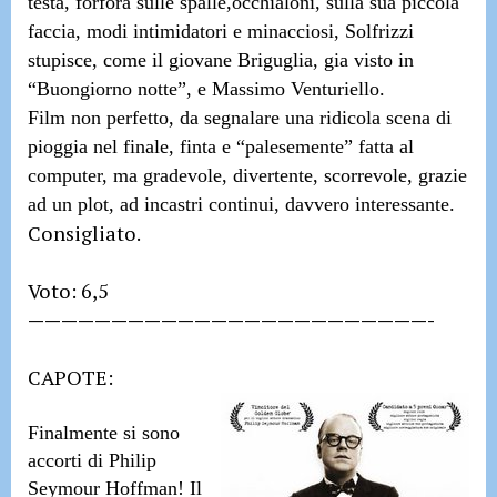
testa, forfora sulle spalle,occhialoni, sulla sua piccola
faccia, modi intimidatori e minacciosi,
Solfrizzi
stupisce, come il giovane
Briguglia
, gia visto in
“Buongiorno notte”,
e
Massimo Venturiello
.
Film non perfetto, da segnalare una ridicola scena di
pioggia nel finale, finta e “palesemente” fatta al
computer, ma gradevole, divertente, scorrevole, grazie
ad un plot, ad incastri continui, davvero interessante.
Consigliato.
Voto: 6,5
————————————————————————-
CAPOTE:
Finalmente si sono
accorti di
Philip
Seymour Hoffman
! Il