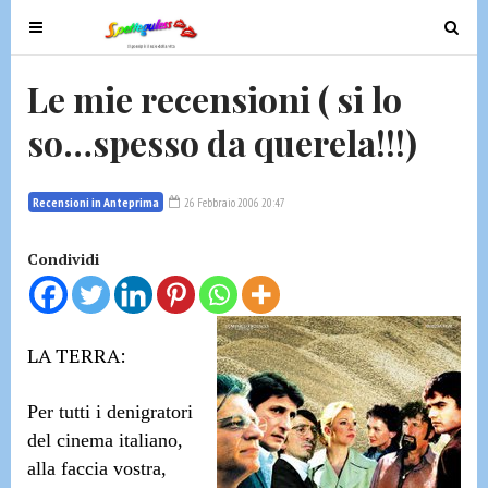
T
T
o
o
g
g
Le mie recensioni ( si lo
g
g
so…spesso da querela!!!)
l
l
e
e
n
n
Recensioni in Anteprima
26 Febbraio 2006 20:47
a
a
v
v
Condividi
i
i
g
g
a
a
t
t
LA TERRA:
i
i
o
o
Per tutti i denigratori
n
n
del cinema italiano,
alla faccia vostra,