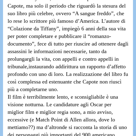
Capote, ma solo il periodo che riguardò la stesura del
suo libro più celebre, ovvero
“A sangue freddo”,
che
lo rese lo scrittore più famoso d’America. L’autore di
“Colazione da Tiffany”,
impiegò 6 anni della sua vita
per poter completare e pubblicare il “romanzo-
documento”, fece di tutto per riuscire ad ottenere dagli
assassini le informazioni necessarie, tanto da
prolungargli la vita, con appelli e contro appelli in
tribunale,instaurando addirittura un rapporto d’affetto
profondo con uno di loro. La realizzazione del libro fu
così complessa ed estenuante che Capote non riuscì
più a completarne uno.
Il film è terribilmente lento, e sconsigliabile è una
visione notturna. Le candidature agli Oscar per
miglior film e miglior regia sono, a mio avviso,
eccessive
(e Match Point di Allen allora, dove lo
mettiamo??)
ma d’altronde si racconta la storia di uno
dei personaggi più importanti del 900 americano,