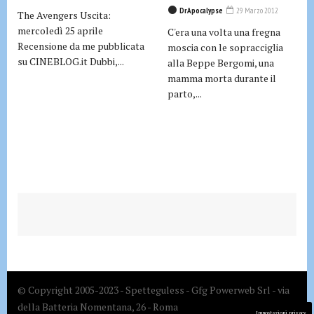
DrApocalypse
29 Marzo 2012
The Avengers Uscita:
mercoledì 25 aprile
C'era una volta una fregna
Recensione da me pubblicata
moscia con le sopracciglia
su CINEBLOG.it Dubbi,...
alla Beppe Bergomi, una
mamma morta durante il
parto,...
© Copyright 2005-2023 - Spetteguless - Gfg Powerweb Srl - via
della Batteria Nomentana, 26 - Roma
Impostazioni privacy