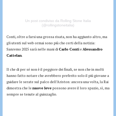
Un post condiviso da Rolling Stone Italia
(@rollingstoneitalia)
Conti, oltre a farsi una grossa risata, non ha aggiunto altro, ma
gli utenti sul web ormai sono più che certi della notizia:
Sanremo 2025 sarà nelle mani di
Carlo Conti
e
Alessandro
Cattelan
.
Il che di per sé non è il peggiore dei finali, se non che in molti
hanno fatto notare che avrebbero preferito solo il più giovane a
guidare le serate sul palco dell’Ariston: ancora una volta, la Rai
dimostra che le
nuove leve
possono avere il loro spazio, sì, ma
sempre se tenute al guinzaglio.