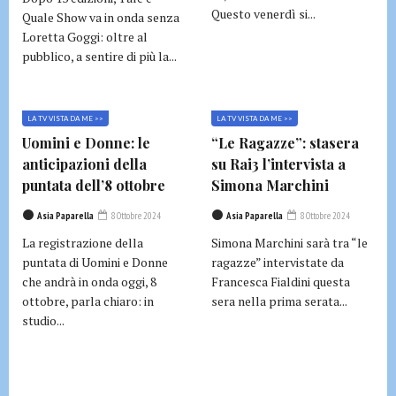
Questo venerdì si...
Quale Show va in onda senza
Loretta Goggi: oltre al
pubblico, a sentire di più la...
LA TV VISTA DA ME >>
LA TV VISTA DA ME >>
Uomini e Donne: le
“Le Ragazze”: stasera
anticipazioni della
su Rai3 l’intervista a
puntata dell’8 ottobre
Simona Marchini
Asia Paparella
8 Ottobre 2024
Asia Paparella
8 Ottobre 2024
La registrazione della
Simona Marchini sarà tra “le
puntata di Uomini e Donne
ragazze” intervistate da
che andrà in onda oggi, 8
Francesca Fialdini questa
ottobre, parla chiaro: in
sera nella prima serata...
studio...