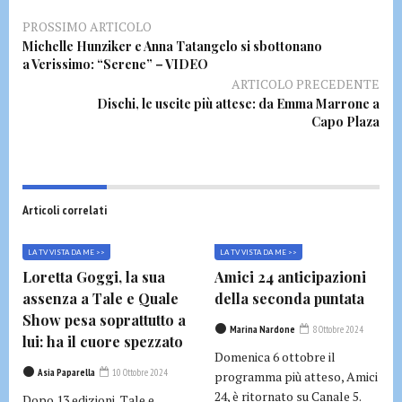
PROSSIMO ARTICOLO
Michelle Hunziker e Anna Tatangelo si sbottonano
a Verissimo: “Serene” – VIDEO
ARTICOLO PRECEDENTE
Dischi, le uscite più attese: da Emma Marrone a
Capo Plaza
Articoli correlati
LA TV VISTA DA ME >>
LA TV VISTA DA ME >>
Loretta Goggi, la sua
Amici 24 anticipazioni
assenza a Tale e Quale
della seconda puntata
Show pesa soprattutto a
Marina Nardone
8 Ottobre 2024
lui: ha il cuore spezzato
Domenica 6 ottobre il
Asia Paparella
10 Ottobre 2024
programma più atteso, Amici
24, è ritornato su Canale 5.
Dopo 13 edizioni, Tale e