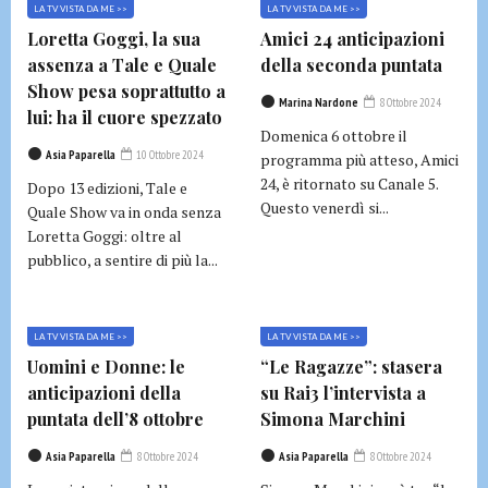
LA TV VISTA DA ME >>
LA TV VISTA DA ME >>
Loretta Goggi, la sua
Amici 24 anticipazioni
assenza a Tale e Quale
della seconda puntata
Show pesa soprattutto a
Marina Nardone
8 Ottobre 2024
lui: ha il cuore spezzato
Domenica 6 ottobre il
Asia Paparella
10 Ottobre 2024
programma più atteso, Amici
24, è ritornato su Canale 5.
Dopo 13 edizioni, Tale e
Questo venerdì si...
Quale Show va in onda senza
Loretta Goggi: oltre al
pubblico, a sentire di più la...
LA TV VISTA DA ME >>
LA TV VISTA DA ME >>
Uomini e Donne: le
“Le Ragazze”: stasera
anticipazioni della
su Rai3 l’intervista a
puntata dell’8 ottobre
Simona Marchini
Asia Paparella
8 Ottobre 2024
Asia Paparella
8 Ottobre 2024