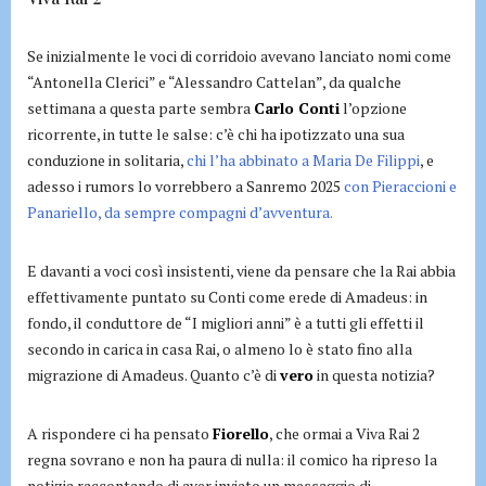
Se inizialmente le voci di corridoio avevano lanciato nomi come
“Antonella Clerici” e “Alessandro Cattelan”, da qualche
settimana a questa parte sembra
Carlo Conti
l’opzione
ricorrente, in tutte le salse: c’è chi ha ipotizzato una sua
conduzione in solitaria,
chi l’ha abbinato a Maria De Filippi
, e
adesso i rumors lo vorrebbero a Sanremo 2025
con Pieraccioni e
Panariello, da sempre compagni d’avventura.
E davanti a voci così insistenti, viene da pensare che la Rai abbia
effettivamente puntato su Conti come erede di Amadeus: in
fondo, il conduttore de “I migliori anni” è a tutti gli effetti il
secondo in carica in casa Rai, o almeno lo è stato fino alla
migrazione di Amadeus. Quanto c’è di
vero
in questa notizia?
A rispondere ci ha pensato
Fiorello
, che ormai a Viva Rai 2
regna sovrano e non ha paura di nulla: il comico ha ripreso la
notizia raccontando di aver inviato un messaggio di