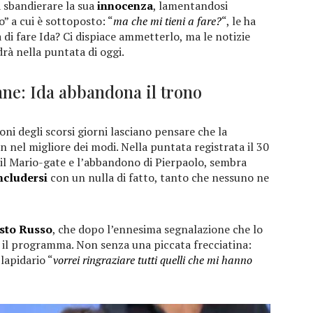
a sbandierare la sua
innocenza
, lamentandosi
o” a cui è sottoposto: “
ma che mi tieni a fare?
“, le ha
à di fare Ida? Ci dispiace ammetterlo, ma le notizie
rà nella puntata di oggi.
ne: Ida abbandona il trono
oni degli scorsi giorni lasciano pensare che la
on nel migliore dei modi. Nella puntata registrata il 30
ra il Mario-gate e l’abbandono di Pierpaolo, sembra
ncludersi
con un nulla di fatto, tanto che nessuno ne
sto Russo
, che dopo l’ennesima segnalazione che lo
 il programma. Non senza una piccata frecciatina:
 lapidario “
vorrei ringraziare tutti quelli che mi hanno