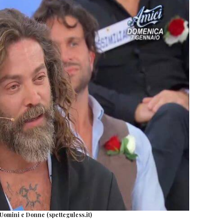
Uomini e Donne (spetteguless.it)