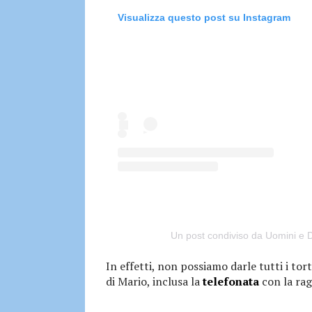
Visualizza questo post su Instagram
Un post condiviso da Uomini e
In effetti, non possiamo darle tutti i tort
di Mario, inclusa la
telefonata
con la rag