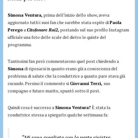
Simona Ventura,
prima dell’inizio dello show, aveva
aggiornato tutti i suoi fan che sarebbe stata ospite di
Paola
Perego
a
Citofonare Rai2,
postando sul suo profilo Instagram
ufficiale una foto delle scale del dietro le quinte del
programma.
Tantissimi fan però commentarono quel post chiedendo a
Simona
di riposarsi in quanto erano già a conoscenza del
problema di salute che la conduttrice a quanto pare stava già
curando. Persino il commento si
Giovanni Terzi,
suo
compagno e futuro marito, spuntò sotto il post.
Quindi cosa è successo a
Simona Ventura?
È stata la
conduttrice stessa a spiegarlo qualche settimana fa:
“Mi sono svegliata con la parte sinistra