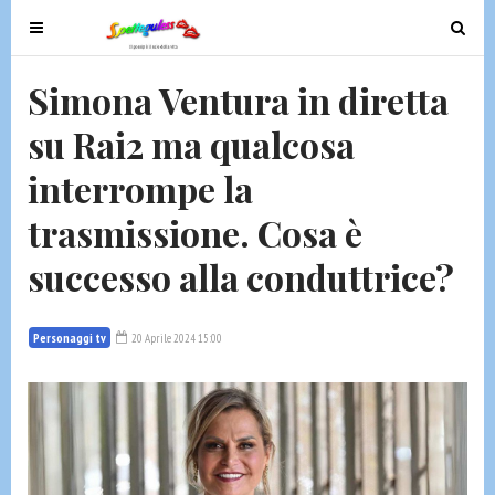
T
T
o
o
g
g
Simona Ventura in diretta
g
g
su Rai2 ma qualcosa
l
l
e
e
interrompe la
n
n
a
a
trasmissione. Cosa è
v
v
successo alla conduttrice?
i
i
g
g
a
a
Personaggi tv
20 Aprile 2024 15:00
t
t
i
i
o
o
n
n