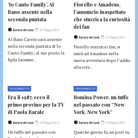
‘Io Canto Family’, Al
Fiorello e Amadeus,
Bano assente nella
l’annuncio inaspettato
seconda puntata
che stuzzica la curiosità
dei fan
Aurora de Luca
29 Maggio 2024
Aurora de Luca
25 Maggio 2024
Al Bano Carrisi sarà assente
nella seconda puntata di 'Io
Fiorello stuzzica i fan, si
Canto Family', al suo posto la
unirà ad Amadeus nella
figlia Jasmine...
nuova avventura dopo l’addio
alla rete...
PERSONAGGI TV
PERSONAGGI TV
Era il 1987, ecco il
Romina Power, un tuffo
primo provino per la TV
nel passato con “New
di Paola Barale
York, New York”
Aurora de Luca
24 Maggio 2024
Aurora de Luca
24 Maggio 2024
Un tuffo nel passato con
Qualche giorno fa, un post su