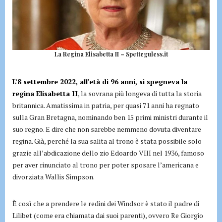
La Regina Elisabetta II – Spetteguless.it
L’8 settembre 2022, all’età di 96 anni, si spegneva la
regina Elisabetta II
, la sovrana più longeva di tutta la storia
britannica. Amatissima in patria, per quasi 71 anni ha regnato
sulla Gran Bretagna, nominando ben 15 primi ministri durante il
suo regno. E dire che non sarebbe nemmeno dovuta diventare
regina. Già, perché la sua salita al trono è stata possibile solo
grazie all’abdicazione dello zio Edoardo VIII nel 1936, famoso
per aver rinunciato al trono per poter sposare l’americana e
divorziata Wallis Simpson.
È così che a prendere le redini dei Windsor è stato il padre di
Lilibet (come era chiamata dai suoi parenti), ovvero Re Giorgio