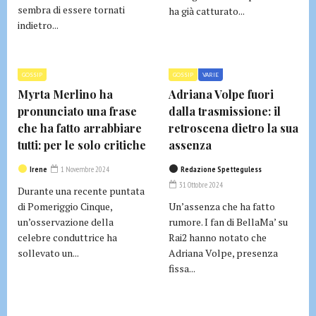
sembra di essere tornati
ha già catturato...
indietro...
GOSSIP
GOSSIP
VARIE
Myrta Merlino ha
Adriana Volpe fuori
pronunciato una frase
dalla trasmissione: il
che ha fatto arrabbiare
retroscena dietro la sua
tutti: per le solo critiche
assenza
Irene
1 Novembre 2024
Redazione Spetteguless
31 Ottobre 2024
Durante una recente puntata
di Pomeriggio Cinque,
Un’assenza che ha fatto
un’osservazione della
rumore. I fan di BellaMa’ su
celebre conduttrice ha
Rai2 hanno notato che
sollevato un...
Adriana Volpe, presenza
fissa...