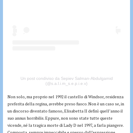
Un post condiviso da Sepiev Salman-Abdulgamid
(@s.a.l.i.m_s.e.p.i.e.v)
Non solo, ma proprio nel 1992 il castello di Windsor, residenza
preferita della regina, avrebbe preso fuoco. Non è un caso se, in
un discorso diventato famoso, Elisabetta II definì quell’anno il
suo annus horribilis. Eppure, non sono state tutte queste
vicende, né la tragica morte di Lady D nel 1997, a farla piangere.
Composta, sempre impeccabile e spesso dall’espressione