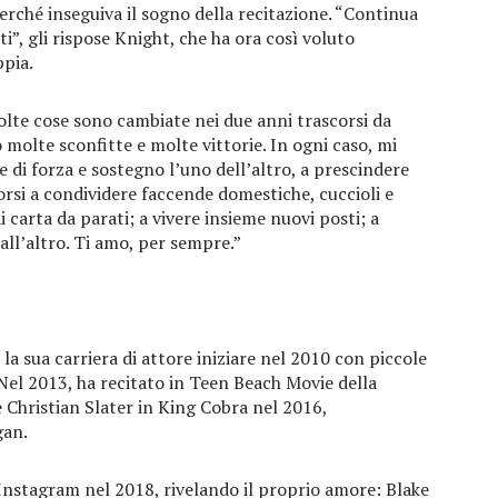
perché inseguiva il sogno della recitazione. “Continua
ti”, gli rispose Knight, che ha ora così voluto
ppia.
e cose sono cambiate nei due anni trascorsi da
molte sconfitte e molte vittorie. In ogni caso, mi
e di forza e sostegno l’uno dell’altro, a prescindere
corsi a condividere faccende domestiche, cuccioli e
i carta da parati; a vivere insieme nuovi posti; a
all’altro. Ti amo, per sempre.”
 la sua carriera di attore iniziare nel 2010 con piccole
 Nel 2013, ha recitato in Teen Beach Movie della
 Christian Slater in King Cobra nel 2016,
gan.
 Instagram nel 2018, rivelando il proprio amore: Blake