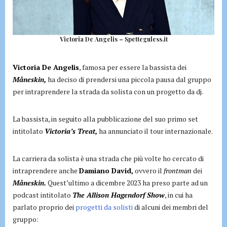
Victoria De Angelis – Spetteguless.it
Victoria De Angelis
, famosa per essere la bassista dei
Måneskin,
ha deciso di prendersi una piccola pausa dal gruppo
per intraprendere la strada da solista con un progetto da dj.
La bassista, in seguito alla pubblicazione del suo primo set
intitolato
Victoria’s Treat,
ha annunciato il tour internazionale.
La carriera da solista è una strada che più volte ho cercato di
intraprendere anche
Damiano David,
ovvero il
frontman
dei
Måneskin.
Quest’ultimo a dicembre 2023 ha preso parte ad un
podcast intitolato
The Allison Hagendorf Show
, in cui ha
parlato proprio dei
progetti da solisti
di alcuni dei membri del
gruppo: