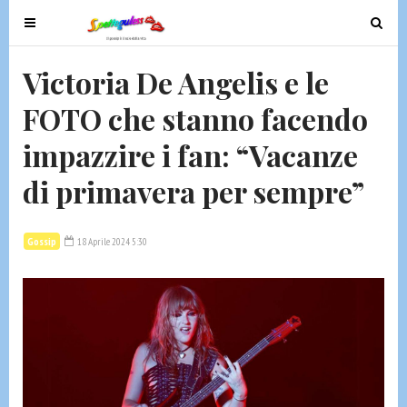
T
T
o
o
g
g
Victoria De Angelis e le
g
g
FOTO che stanno facendo
l
l
e
e
impazzire i fan: “Vacanze
n
n
a
a
di primavera per sempre”
v
v
i
i
g
g
Gossip
18 Aprile 2024 5:30
a
a
t
t
i
i
o
o
n
n