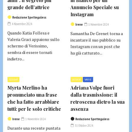
anni”. Il segreto più
in Bianco per un
grande dell’attrice
Annuncio Speciale su
Instagram
Redazione Spetteguless
4 Novembre 2024
Irene
1 Novembre 2024
Quando Katia Follesa e
Samantha De Grenet torna a
Valeria Graci appaiono sullo
incantare il suo pubblico su
schermo di Verissimo,
Instagram con un post che
sembra di essere tornati
ha già catturato...
indietro...
GOSSIP
GOSSIP
VARIE
Myrta Merlino ha
Adriana Volpe fuori
pronunciato una frase
dalla trasmissione: il
che ha fatto arrabbiare
retroscena dietro la sua
tutti: per le solo critiche
assenza
Irene
1 Novembre 2024
Redazione Spetteguless
31 Ottobre 2024
Durante una recente puntata