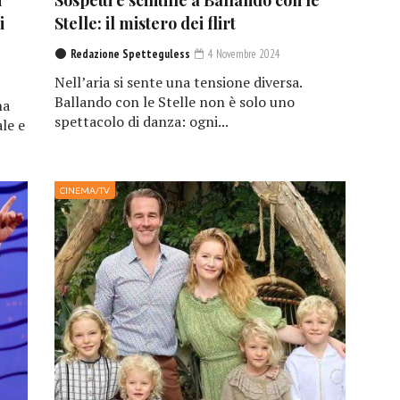
i
Sospetti e scintille a Ballando con le
i
Stelle: il mistero dei flirt
Redazione Spetteguless
4 Novembre 2024
Nell’aria si sente una tensione diversa.
Ballando con le Stelle non è solo uno
ha
spettacolo di danza: ogni...
le e
CINEMA/TV