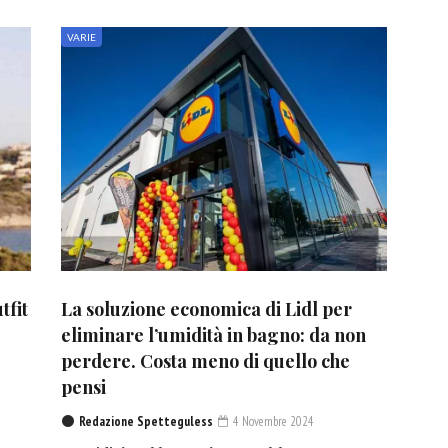
VARIE
tfit
La soluzione economica di Lidl per
eliminare l’umidità in bagno: da non
perdere. Costa meno di quello che
pensi
Redazione Spetteguless
4 Novembre 2024