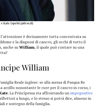
 e Kate (spetteguless.it)
ly l’attenzione è decisamente tutta concentrata su
ddome e la diagnosi di cancro, gli occhi di tutto il
so, anche su
William
, il quale può contare su una
atta?
incipe William
 Famiglia Reale inglese: se alla messa di Pasqua Re
arzillo nonostante le cure per il cancro in corso, i
Kate
. La Principessa sta affrontando un
impegnativo
iflettori a lungo, e lo stesso si potrà dire, almeno in
iali e sostegno della famiglia.