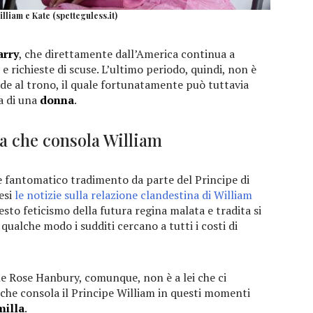
illiam e Kate (spetteguless.it)
arry
, che direttamente dall’America continua a
e richieste di scuse. L’ultimo periodo, quindi, non è
rede al trono, il quale fortunatamente può tuttavia
a di una
donna
.
na che consola William
he fantomatico tradimento da parte del Principe di
esi
le notizie sulla relazione clandestina di William
uesto feticismo della futura regina malata e tradita si
n qualche modo i sudditi cercano a tutti i costi di
ne Rose Hanbury, comunque, non è a lei che ci
che consola il Principe William in questi momenti
milla
.