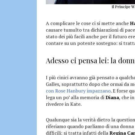
Il Principe W
A complicare le cose ci si mette anche
H
causare tumulto tra dichiarazioni di pace 
stato dei più facili anche per il futuro e
contare su un potente sostegno: si tratt
Adesso ci pensa lei: la don
I più cinici avranno già pensato a qualc
Galles, soprattutto dopo che ormai da m
con Rose Hanbury impazzano
. E forse q
lega un po’ alla memoria di
Diana
, che i
rivedere in Kate.
Qualunque sia la verità dietro la questio
riferiamo quando parliamo di una donna 
difficili: si tratta infatti della
Regina Ca