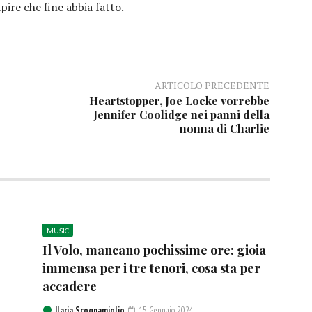
apire che fine abbia fatto.
ARTICOLO PRECEDENTE
Heartstopper, Joe Locke vorrebbe
Jennifer Coolidge nei panni della
nonna di Charlie
MUSIC
Il Volo, mancano pochissime ore: gioia
immensa per i tre tenori, cosa sta per
accadere
Ilaria Scognamiglio
15 Gennaio 2024