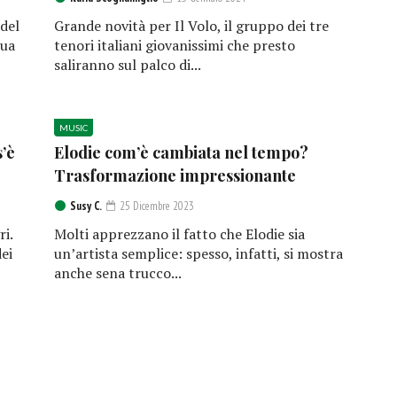
 del
Grande novità per Il Volo, il gruppo dei tre
sua
tenori italiani giovanissimi che presto
saliranno sul palco di...
MUSIC
s’è
Elodie com’è cambiata nel tempo?
Trasformazione impressionante
Susy C.
25 Dicembre 2023
ri.
Molti apprezzano il fatto che Elodie sia
ei
un’artista semplice: spesso, infatti, si mostra
anche sena trucco...