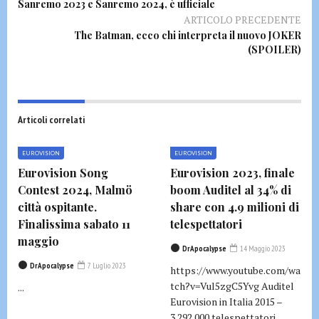
Sanremo 2023 e Sanremo 2024, è ufficiale
ARTICOLO PRECEDENTE
The Batman, ecco chi interpreta il nuovo JOKER
(SPOILER)
Articoli correlati
EUROVISION
EUROVISION
Eurovision Song
Eurovision 2023, finale
Contest 2024, Malmö
boom Auditel al 34% di
città ospitante.
share con 4.9 milioni di
Finalissima sabato 11
telespettatori
maggio
DrApocalypse
14 Maggio 2023
DrApocalypse
7 Luglio 2023
https://www.youtube.com/wa
tch?v=Vul5zgC5Yvg Auditel
...
Eurovision in Italia 2015 –
3.292.000 telespettatori...