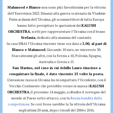
Mahmood e Blanco
non sono più i favoritissimi per la vittoria
dell’Eurovision 2022. Dinanzi alla guerra scatenata da Vladimir
Putin ai danni dell’Ucraina, gli scommettitori di tutta Europa
hanno fatto precipitare le quotazioni dei
KALUSH
ORCHESTRA
, scelti per rappresentare l’Ucraina con il brano
Stefania
, dedicato alla mamma del cantante.
In casa SNAI l’Ucraina vincente viene ora data a
3.00, al pari di
Blanco e Mahmood
. Giocando 10 euro, ne vincereste 30.
Staccatissimi gli altri, con la Svezia a 10, Polonia, Spagna,
Australia e Grecia a 15.
San Marino, nel caso in cui Achille Lauro riuscisse a
conquistare la finale, è dato vincente 25 volte la posta.
L’invasione russa in Ucraina ha ricompattato l’Occidente, con il
Vecchio Continente che potrebbe votare in massa i
KALUSH
ORCHESTRA
, il prossimo 14 maggio, a ribadire il sostegno del
mondo al Paese sotto attacco, con la
Russia bandita dalla
competizione
. Se così fosse sarebbe la 3a vittoria dell’Ucraina
negli ultimi 20 anni, dopo i trionfi del 2004 e 2016.