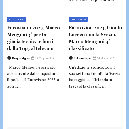
EUROVISION
EUROVISION
Eurovision 2023, Marco
Eurovision 2023, trionfa
Mengoni 3° per la
Loreen con la Svezia.
giuria tecnica e fuori
Marco Mengoni 4°
dalla Top5 al televoto
classificato
DrApocalypse
14 Maggio 2023
DrApocalypse
14 Maggio 2023
Marco Mengoni è arrivato
Un'edizione storica. Con il
ad un niente dal conquistare
suo settimo trionfo la Svezia
il podio all'Eurovision 2023, a
ha raggiunto l'Irlanda in
soli 12...
testa alla classifica...