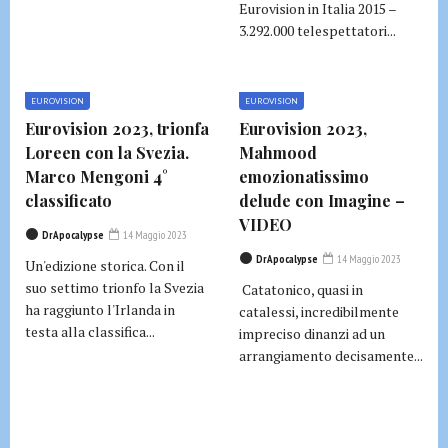
Eurovision in Italia 2015 –
3.292.000 telespettatori...
EUROVISION
EUROVISION
Eurovision 2023, trionfa
Eurovision 2023,
Loreen con la Svezia.
Mahmood
Marco Mengoni 4°
emozionatissimo
classificato
delude con Imagine –
VIDEO
DrApocalypse
14 Maggio 2023
DrApocalypse
14 Maggio 2023
Un'edizione storica. Con il
suo settimo trionfo la Svezia
Catatonico, quasi in
ha raggiunto l'Irlanda in
catalessi, incredibilmente
testa alla classifica...
impreciso dinanzi ad un
arrangiamento decisamente...