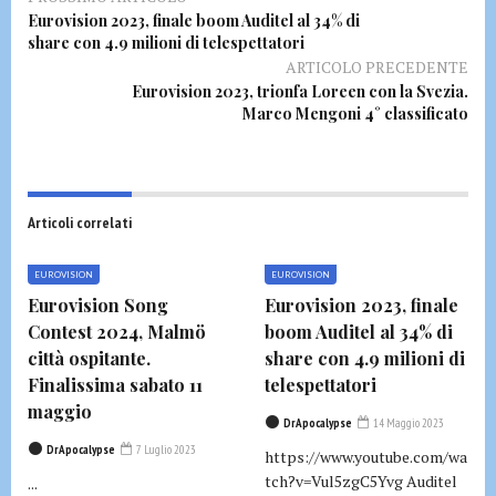
Eurovision 2023, finale boom Auditel al 34% di
share con 4.9 milioni di telespettatori
ARTICOLO PRECEDENTE
Eurovision 2023, trionfa Loreen con la Svezia.
Marco Mengoni 4° classificato
Articoli correlati
EUROVISION
EUROVISION
Eurovision Song
Eurovision 2023, finale
Contest 2024, Malmö
boom Auditel al 34% di
città ospitante.
share con 4.9 milioni di
Finalissima sabato 11
telespettatori
maggio
DrApocalypse
14 Maggio 2023
DrApocalypse
7 Luglio 2023
https://www.youtube.com/wa
tch?v=Vul5zgC5Yvg Auditel
...