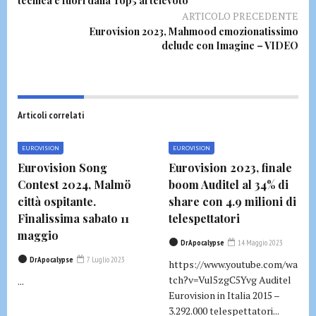
tecnica e fuori dalla Top5 al televoto
ARTICOLO PRECEDENTE
Eurovision 2023, Mahmood emozionatissimo
delude con Imagine – VIDEO
Articoli correlati
EUROVISION
EUROVISION
Eurovision Song
Eurovision 2023, finale
Contest 2024, Malmö
boom Auditel al 34% di
città ospitante.
share con 4.9 milioni di
Finalissima sabato 11
telespettatori
maggio
DrApocalypse
14 Maggio 2023
DrApocalypse
7 Luglio 2023
https://www.youtube.com/wa
tch?v=Vul5zgC5Yvg Auditel
...
Eurovision in Italia 2015 –
3.292.000 telespettatori...