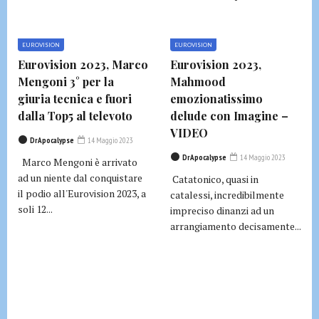
EUROVISION
EUROVISION
Eurovision 2023, Marco
Eurovision 2023,
Mengoni 3° per la
Mahmood
giuria tecnica e fuori
emozionatissimo
dalla Top5 al televoto
delude con Imagine –
VIDEO
DrApocalypse
14 Maggio 2023
DrApocalypse
14 Maggio 2023
Marco Mengoni è arrivato
ad un niente dal conquistare
Catatonico, quasi in
il podio all'Eurovision 2023, a
catalessi, incredibilmente
soli 12...
impreciso dinanzi ad un
arrangiamento decisamente...