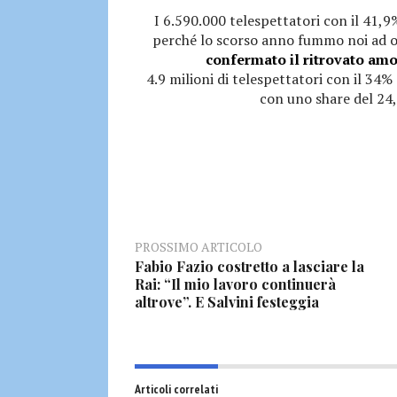
I 6.590.000 telespettatori con il 41,9
perché lo scorso anno fummo noi ad o
confermato il ritrovato amo
4.9 milioni di telespettatori con il 34%
con uno share del 24,
PROSSIMO ARTICOLO
Fabio Fazio costretto a lasciare la
Rai: “Il mio lavoro continuerà
altrove”. E Salvini festeggia
Articoli correlati