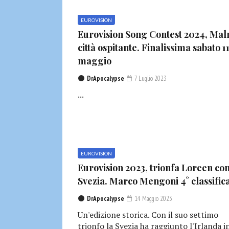
EUROVISION
Eurovision Song Contest 2024, Ma
città ospitante. Finalissima sabato 1
maggio
DrApocalypse
7 Luglio 2023
...
EUROVISION
Eurovision 2023, trionfa Loreen con
Svezia. Marco Mengoni 4° classific
DrApocalypse
14 Maggio 2023
Un'edizione storica. Con il suo settimo
trionfo la Svezia ha raggiunto l'Irlanda i