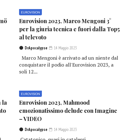
EUROVISION
lmö
Eurovision 2023, Marco Mengoni 3°
1
per la giuria tecnica e fuori dalla Top5
al televoto
DrApocalypse
14 Maggio 2023
Marco Mengoni è arrivato ad un niente dal
conquistare il podio all'Eurovision 2023, a
soli 12...
EUROVISION
 la
Eurovision 2023, Mahmood
ato
emozionatissimo delude con Imagine
– VIDEO
DrApocalypse
14 Maggio 2023
n
Catatonico, quasi in catalessi,