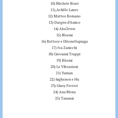
10) Michele Bravi
11),Achille Lauro
12) Matteo Romano
13) Dargen d’Amico
14) Aka7even
15) Noemi
16) Rettore e Ditonellapiaga
17) Iva Zanicchi
18) Giovanni Truppi
19) Rkomi
20) Le Vibrazioni
21) Yuman
22) highsnon e Hu
23) Giusy Ferreri
24) Ana Mena
25) Tananai