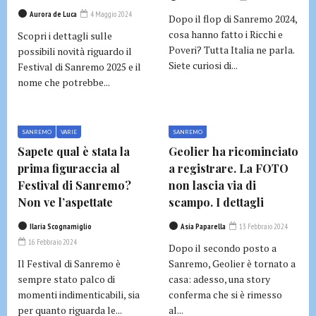
Aurora de Luca
4 Maggio 2024
Dopo il flop di Sanremo 2024,
cosa hanno fatto i Ricchi e
Scopri i dettagli sulle
Poveri? Tutta Italia ne parla.
possibili novità riguardo il
Siete curiosi di...
Festival di Sanremo 2025 e il
nome che potrebbe...
SANREMO
VARIE
SANREMO
Sapete qual è stata la
Geolier ha ricominciato
prima figuraccia al
a registrare. La FOTO
Festival di Sanremo?
non lascia via di
Non ve l’aspettate
scampo. I dettagli
Ilaria Scognamiglio
Asia Paparella
13 Febbraio 2024
16 Febbraio 2024
Dopo il secondo posto a
Il Festival di Sanremo è
Sanremo, Geolier è tornato a
sempre stato palco di
casa: adesso, una story
momenti indimenticabili, sia
conferma che si è rimesso
per quanto riguarda le...
al...