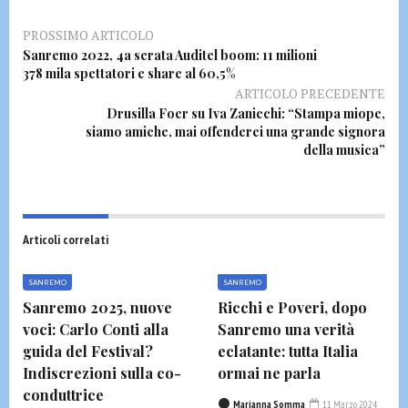
PROSSIMO ARTICOLO
Sanremo 2022, 4a serata Auditel boom: 11 milioni
378 mila spettatori e share al 60,5%
ARTICOLO PRECEDENTE
Drusilla Foer su Iva Zanicchi: “Stampa miope,
siamo amiche, mai offenderei una grande signora
della musica”
Articoli correlati
SANREMO
SANREMO
Sanremo 2025, nuove
Ricchi e Poveri, dopo
voci: Carlo Conti alla
Sanremo una verità
guida del Festival?
eclatante: tutta Italia
Indiscrezioni sulla co-
ormai ne parla
conduttrice
Marianna Somma
11 Marzo 2024