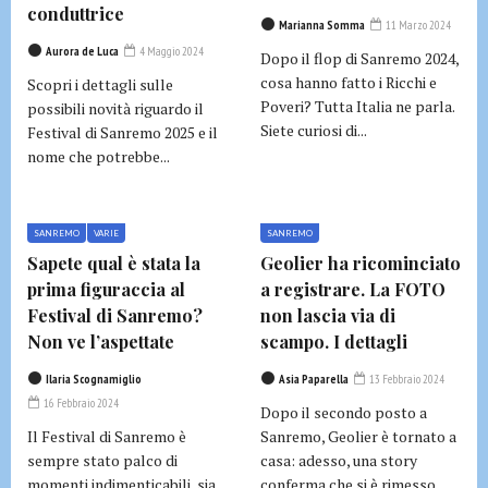
conduttrice
Marianna Somma
11 Marzo 2024
Aurora de Luca
4 Maggio 2024
Dopo il flop di Sanremo 2024,
cosa hanno fatto i Ricchi e
Scopri i dettagli sulle
Poveri? Tutta Italia ne parla.
possibili novità riguardo il
Siete curiosi di...
Festival di Sanremo 2025 e il
nome che potrebbe...
SANREMO
VARIE
SANREMO
Sapete qual è stata la
Geolier ha ricominciato
prima figuraccia al
a registrare. La FOTO
Festival di Sanremo?
non lascia via di
Non ve l’aspettate
scampo. I dettagli
Ilaria Scognamiglio
Asia Paparella
13 Febbraio 2024
16 Febbraio 2024
Dopo il secondo posto a
Il Festival di Sanremo è
Sanremo, Geolier è tornato a
sempre stato palco di
casa: adesso, una story
momenti indimenticabili, sia
conferma che si è rimesso