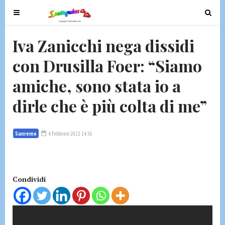
T
T
o
o
g
g
Iva Zanicchi nega dissidi
g
g
con Drusilla Foer: “Siamo
l
l
e
e
amiche, sono stata io a
n
n
a
a
dirle che è più colta di me”
v
v
i
i
g
g
Sanremo
4 Febbraio 2022 14:56
a
a
t
t
i
i
Condividi
o
o
n
n