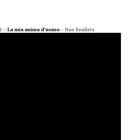
11 –
La mia anima d’uomo
– Non finalista