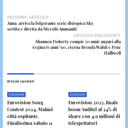
PROSSIMO ARTICOLO
Anna, arriva la folgorante serie distopica Sky
scritta e diretta da Niccolò Ammaniti
ARTICOLO PRECEDENTE
Shannen Doherty compie 50 anni: auguri alla
regina tv anni ’90, eterna Brenda Walsh e Prue
Halliwell
Articoli correlati
EUROVISION
EUROVISION
Eurovision Song
Eurovision 2023, finale
Contest 2024, Malmö
boom Auditel al 34% di
città ospitante.
share con 4.9 milioni di
Finalissima sabato 11
telespettatori