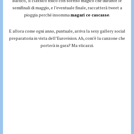
Baltico, il classico fisico con sorriso magico che durante le
semifinali di maggio, e l’eventuale finale, raccatterà tweet a
pioggia perché insomma
magari ce cascasse
.
E allora come ogni anno, puntuale, arriva la sexy gallery social
preparatoria in vista dell’Eurovision. Ah, com’è la canzone che
porterà in gara? Ma sticazzi.