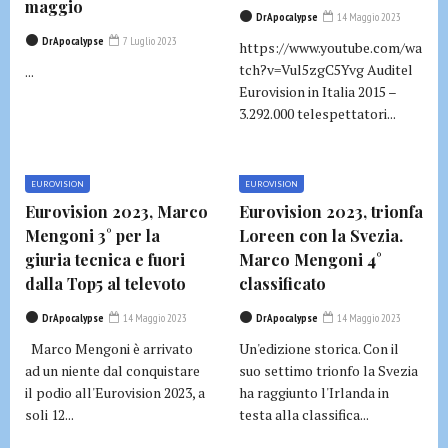
maggio
DrApocalypse
14 Maggio 2023
DrApocalypse
7 Luglio 2023
https://www.youtube.com/wa
tch?v=Vul5zgC5Yvg Auditel
...
Eurovision in Italia 2015 –
3.292.000 telespettatori...
EUROVISION
EUROVISION
Eurovision 2023, Marco
Eurovision 2023, trionfa
Mengoni 3° per la
Loreen con la Svezia.
giuria tecnica e fuori
Marco Mengoni 4°
dalla Top5 al televoto
classificato
DrApocalypse
14 Maggio 2023
DrApocalypse
14 Maggio 2023
Marco Mengoni è arrivato
Un'edizione storica. Con il
ad un niente dal conquistare
suo settimo trionfo la Svezia
il podio all'Eurovision 2023, a
ha raggiunto l'Irlanda in
soli 12...
testa alla classifica...