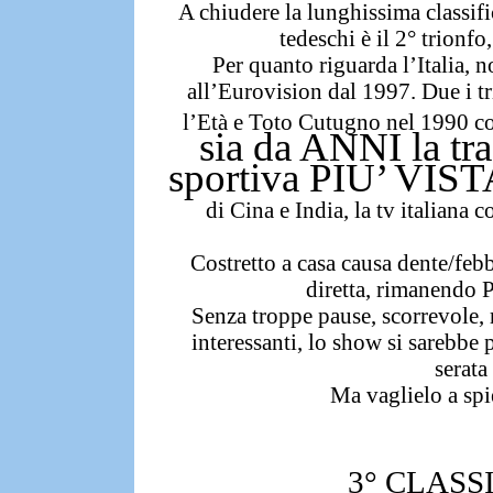
A chiudere la lunghissima classific
tedeschi è il 2° trionf
Per quanto riguarda l’Italia,
n
all’Eurovision dal 1997.
Due i t
l’Età e Toto Cutugno nel 1990 c
sia da ANNI la tr
sportiva PIU’ V
di Cina e India,
la tv italiana 
Costretto a casa causa dente/feb
diretta, rimanendo 
Senza troppe pause, scorrevole, 
interessanti, lo show si sarebbe
serata
Ma vaglielo a spi
3° CLASS