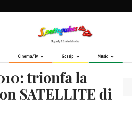
Cinema/Tv
Gossip
Music
10: trionfa la
on SATELLITE di