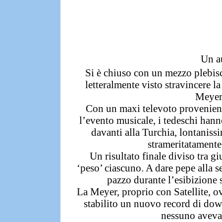
Un au
Si è chiuso con un mezzo plebis
letteralmente visto stravincere l
Meyer
Con un maxi televoto proveniente
l’evento musicale,
i tedeschi hann
davanti alla Turchia, lontaniss
strameritatamente 
Un risultato finale diviso tra g
‘peso’ ciascuno. A dare pepe alla s
pazzo durante l’esibizion
La Meyer, proprio con Satellite, o
stabilito un nuovo record di do
nessuno aveva 