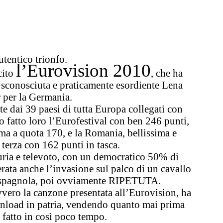
tentico trionfo.
l’Eurovision 2010
cito
, che ha
a sconosciuta e praticamente esordiente
Lena
 per la Germania.
 dai 39 paesi di tutta Europa collegati con
o fatto loro l’Eurofestival con ben 246 punti,
ima a quota 170, e la Romania, bellissima e
terza con 162 punti in tasca.
iuria e televoto, con un democratico 50% di
erata anche l’invasione sul palco di un cavallo
e spagnola, poi ovviamente RIPETUTA.
vvero la canzone presentata all’Eurovision, ha
wnload in patria, vendendo quanto mai prima
fatto in così poco tempo.