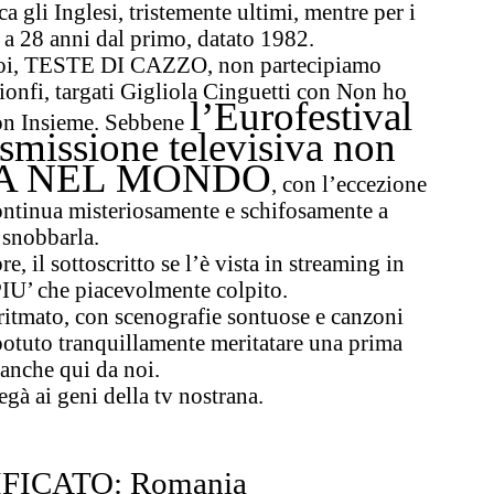
a gli Inglesi, tristemente ultimi, mentre per i
o, a 28 anni dal primo, datato 1982.
oi, TESTE DI CAZZO
, non partecipiamo
rionfi, targati Gigliola Cinguetti con Non ho
l’Eurofestival
on Insieme.
Sebbene
asmissione televisiva non
ISTA NEL MONDO
, con l’eccezione
continua misteriosamente e schifosamente a
snobbarla.
bre,
il sottoscritto se l’è vista in streaming in
PIU’ che piacevolmente colpito.
ritmato, con scenografie sontuose e canzoni
 potuto tranquillamente meritatare una prima
 anche qui da noi.
egà ai geni della tv nostrana.
IFICATO: Romania