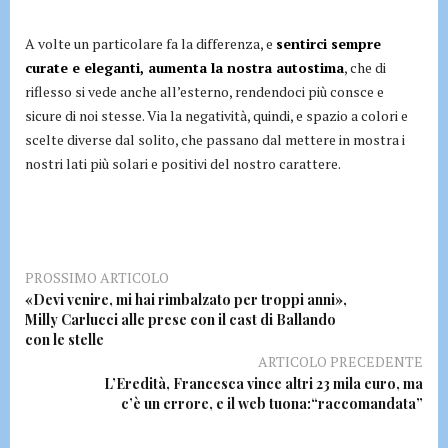
A volte un particolare fa la differenza, e
sentirci sempre
curate e eleganti, aumenta la nostra autostima
, che di
riflesso si vede anche all’esterno, rendendoci più consce e
sicure di noi stesse. Via la negatività, quindi, e spazio a colori e
scelte diverse dal solito, che passano dal mettere in mostra i
nostri lati più solari e positivi del nostro carattere.
PROSSIMO ARTICOLO
«Devi venire, mi hai rimbalzato per troppi anni»,
Milly Carlucci alle prese con il cast di Ballando
con le stelle
ARTICOLO PRECEDENTE
L’Eredità, Francesca vince altri 23 mila euro, ma
c’è un errore, e il web tuona:“raccomandata”