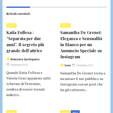
Articoli correlati
GOSSIP
GOSSIP
Katia Follesa :
Samantha De Grenet:
“Separata per due
Eleganza e Sensualità
anni”. Il segreto più
in Bianco per un
grande dell’attrice
Annuncio Speciale su
Instagram
Redazione Spetteguless
4 Novembre 2024
Irene
1 Novembre 2024
Quando Katia Follesa e
Samantha De Grenet torna a
Valeria Graci appaiono sullo
incantare il suo pubblico su
schermo di Verissimo,
Instagram con un post che
sembra di essere tornati
ha già catturato...
indietro...
GOSSIP
GOSSIP
VARIE