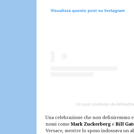
Visualizza questo post su Instagram
Un post condiviso da Athinath
Una celebrazione che non definiremmo esa
nomi come
Mark Zuckerberg
e
Bill Gat
Versace, mentre lo sposo indossava un ab