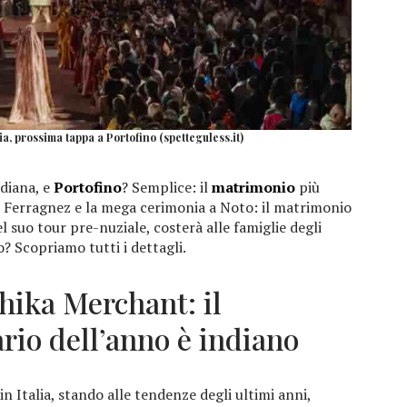
a, prossima tappa a Portofino (spetteguless.it)
ndiana, e
Portofino
? Semplice: il
matrimonio
più
 i Ferragnez e la mega cerimonia a Noto: il matrimonio
el suo tour pre-nuziale, costerà alle famiglie degli
o? Scopriamo tutti i dettagli.
ika Merchant: il
rio dell’anno è indiano
in Italia, stando alle tendenze degli ultimi anni,