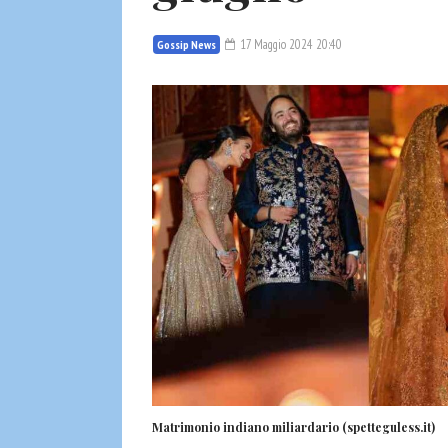
17 Maggio 2024 20:40
Gossip News
Matrimonio indiano miliardario (spetteguless.it)