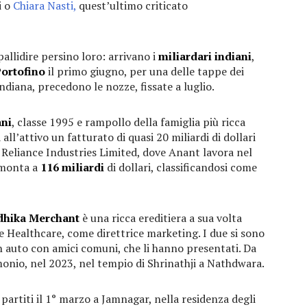
i o
Chiara Nasti,
quest’ultimo criticato
pallidire persino loro: arrivano i
miliardari indiani
,
ortofino
il primo giugno, per una delle tappe dei
ndiana, precedono le nozze, fissate a luglio.
ni
, classe 1995 e rampollo della famiglia più ricca
ll’attivo un fatturato di quasi 20 miliardi di dollari
la Reliance Industries Limited, dove Anant lavora nel
mmonta a
116 miliardi
di dollari, classificandosi come
dhika Merchant
è una ricca ereditiera a sua volta
e Healthcare, come direttrice marketing. I due si sono
n auto con amici comuni, che li hanno presentati. Da
monio, nel 2023, nel tempio di Shrinathji a Nathdwara.
partiti il 1° marzo a Jamnagar, nella residenza degli