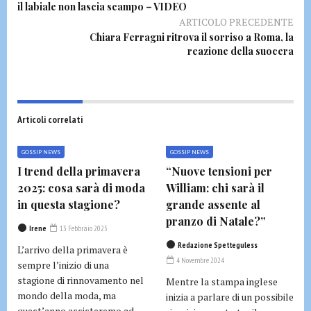
il labiale non lascia scampo – VIDEO
ARTICOLO PRECEDENTE
Chiara Ferragni ritrova il sorriso a Roma, la
reazione della suocera
Articoli correlati
GOSSIP NEWS
GOSSIP NEWS
I trend della primavera
“Nuove tensioni per
2025: cosa sarà di moda
William: chi sarà il
in questa stagione?
grande assente al
pranzo di Natale?”
Irene
13 Febbraio 2025
Redazione Spetteguless
L’arrivo della primavera è
4 Novembre 2024
sempre l’inizio di una
stagione di rinnovamento nel
Mentre la stampa inglese
mondo della moda, ma
inizia a parlare di un possibile
quest’anno assisteremo ad