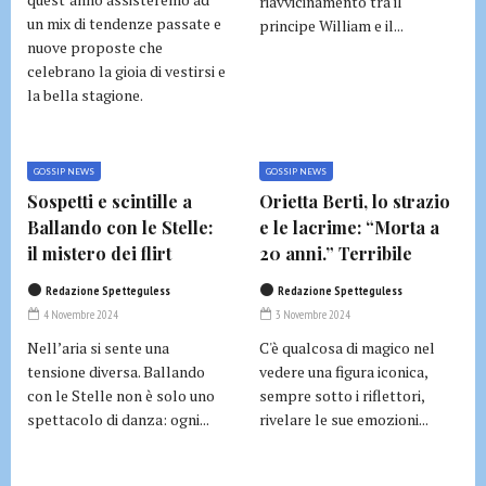
riavvicinamento tra il
un mix di tendenze passate e
principe William e il...
nuove proposte che
celebrano la gioia di vestirsi e
la bella stagione.
GOSSIP NEWS
GOSSIP NEWS
Sospetti e scintille a
Orietta Berti, lo strazio
Ballando con le Stelle:
e le lacrime: “Morta a
il mistero dei flirt
20 anni.” Terribile
Redazione Spetteguless
Redazione Spetteguless
4 Novembre 2024
3 Novembre 2024
Nell’aria si sente una
C'è qualcosa di magico nel
tensione diversa. Ballando
vedere una figura iconica,
con le Stelle non è solo uno
sempre sotto i riflettori,
spettacolo di danza: ogni...
rivelare le sue emozioni...