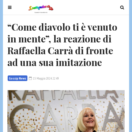
T
T
o
o
g
g
“Come diavolo ti è venuto
g
g
in mente”, la reazione di
l
l
e
e
Raffaella Carrà di fronte
n
n
a
a
ad una sua imitazione
v
v
i
i
g
g
Gossip News
15 Maggio 2024 22:49
a
a
t
t
i
i
o
o
n
n