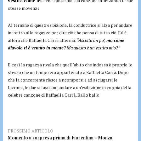
vestita come lei
e che canta una sua canzone utilizzando le sue
stesse movenze.
Al termine di questi esibizione, la conduttrice si alza per andare
incontro alla ragazze per dire ciò che pensa di tutto ciò. Ed è
allora che Raffaella Carrà afferma:
“Ascolta un po’,
ma come
diavolo ti è venuto in mente
? Ma questo è un vestito mio?”
E così la ragazza rivela che quell’abito che indossa è proprio lo
stesso che un tempo era appartenuto a Raffaella Carrà. Dopo
che la concorrente riesce a ricomporsi e ad asciugarsi le
lacrime, le due si lasciano andare a un’esibizione in coppia della
celebre canzone di Raffaella Carrà, Ballo ballo.
PROSSIMO ARTICOLO
Momento a sorpresa prima di Fiorentina – Monza: