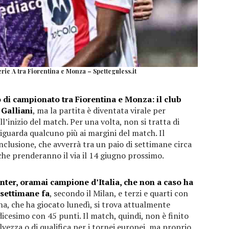
rie A tra Fiorentina e Monza – Spetteguless.it
po di campionato tra Fiorentina e Monza: il club
 Galliani
, ma la partita è diventata virale per
’inizio del match. Per una volta, non si tratta di
riguarda qualcuno più ai margini del match. Il
onclusione, che avverrà tra un paio di settimane circa
 che prenderanno il via il 14 giugno prossimo.
l’Inter, oramai campione d’Italia, che non a caso ha
 settimane fa
, secondo il Milan, e terzi e quarti con
na, che ha giocato lunedì, si trova attualmente
icesimo con 45 punti. Il match, quindi, non è finito
alvezza o di qualifica per i tornei europei, ma proprio