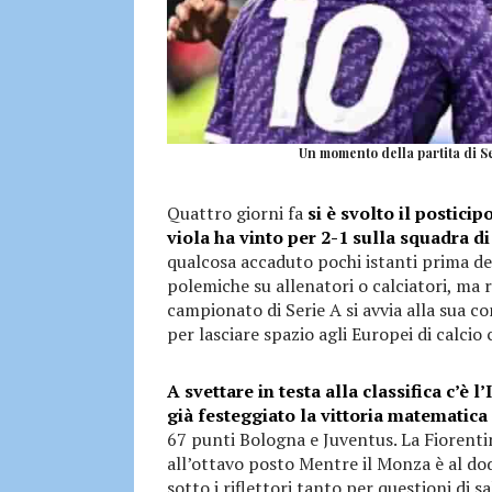
Un momento della partita di Se
Quattro giorni fa
si è svolto il postici
viola ha vinto per 2-1 sulla squadra di
qualcosa accaduto pochi istanti prima dell
polemiche su allenatori o calciatori, ma 
campionato di Serie A si avvia alla sua c
per lasciare spazio agli Europei di calcio
A svettare in testa alla classifica c’è 
già festeggiato la vittoria matematica
67 punti Bologna e Juventus. La Fiorenti
all’ottavo posto Mentre il Monza è al dod
sotto i riflettori tanto per questioni di s