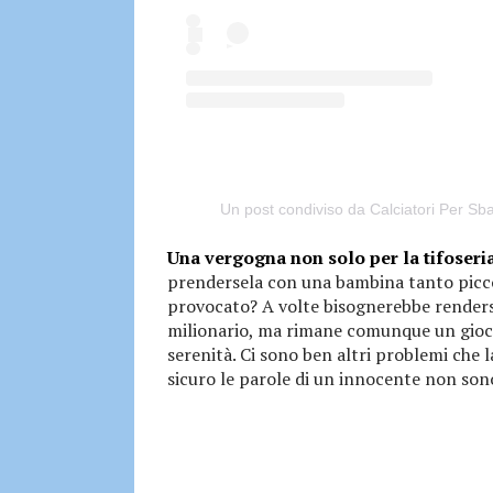
Un post condiviso da Calciatori Per Sb
Una vergogna non solo per la tifoseri
prendersela con una bambina tanto picco
provocato? A volte bisognerebbe rendersi 
milionario, ma rimane comunque un gioco
serenità. Ci sono ben altri problemi che 
sicuro le parole di un innocente non sono