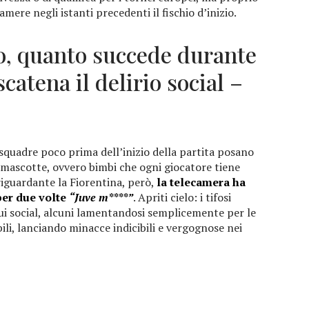
mere negli istanti precedenti il fischio d’inizio.
o, quanto succede durante
atena il delirio social –
 squadre poco prima dell’inizio della partita posano
le mascotte, ovvero bimbi che ogni giocatore tiene
 riguardante la Fiorentina, però,
la telecamera ha
per due volte
“Juve m****”
. Apriti cielo: i tifosi
sui social, alcuni lamentandosi semplicemente per le
ili, lanciando minacce indicibili e vergognose nei