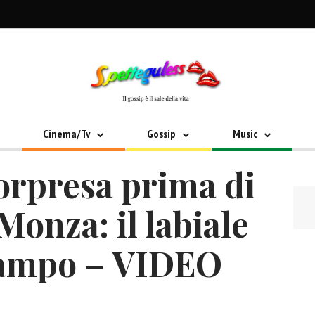
Cinema/Tv
Gossip
Music
rpresa prima di
Monza: il labiale
campo – VIDEO