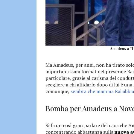
Amadeus a “I S
Ma Amadeus, per anni, non ha tirato solo l
importantissimi format del preserale Rai
particolare, grazie al carisma del condutt
scegliere a chi affidarlo dopo di lui è un
comunque,
sembra che mamma Rai abbia 
Bomba per Amadeus a Nove
Si fa un così gran parlare del caos che Am
concentrando abbastanza sulla
nuova a