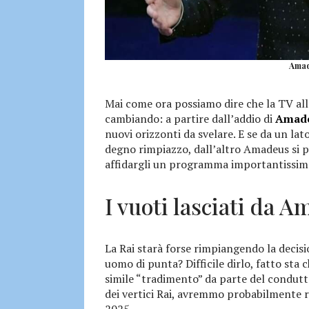
Amad
Mai come ora possiamo dire che la TV alla
cambiando: a partire dall’addio di
Amad
nuovi orizzonti da svelare. E se da un lato
degno rimpiazzo, dall’altro Amadeus si 
affidargli un programma importantissimo
I vuoti lasciati da A
La Rai starà forse rimpiangendo la decisio
uomo di punta? Difficile dirlo, fatto sta c
simile “tradimento” da parte del condutt
dei vertici Rai, avremmo probabilmente
2025.