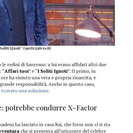
oliti Ignoti” (spetteguless.it)
e redini di Sanremo: a lui erano affidati altri due
: “
Affari tuoi
” e “
I Soliti Ignoti
”. Il primo, in
ore ha vissuto una vera e propria rinascita, e
a grande responsabilità. Anche in questo caso,
trovato una soluzione.
: potrebbe condurre X-Factor
adeus ha lasciato in casa Rai, che forse non ci si sta
vventura
che si presenta all’orizzonte del celebre