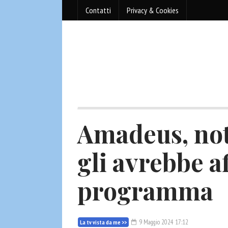
Contatti
Privacy & Cookies
Amadeus, not
gli avrebbe a
programma
9 Maggio 2024 17:12
La tv vista da me >>