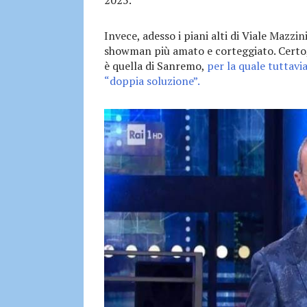
Invece, adesso i piani alti di Viale Mazzin
showman più amato e corteggiato. Certo, un
è quella di Sanremo,
per la quale tuttavi
“doppia soluzione”.