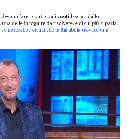
i devono fare i conti con i
vuoti
lasciati dallo
a delle incognite da risolvere, e di cui più si parla,
a sembrerebbe ormai che la Rai abbia trovato una