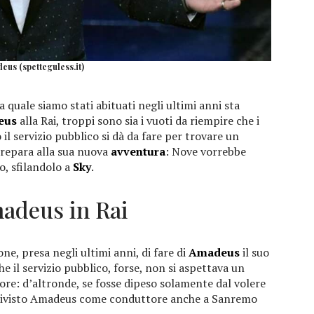
eus (spetteguless.it)
 quale siamo stati abituati negli ultimi anni sta
eus
alla Rai, troppi sono sia i vuoti da riempire che i
 il servizio pubblico si dà da fare per trovare un
prepara alla sua nuova
avventura
: Nove vorrebbe
, sfilandolo a
Sky
.
madeus in Rai
ne, presa negli ultimi anni, di fare di
Amadeus
il suo
he il servizio pubblico, forse, non si aspettava un
ore: d’altronde, se fosse dipeso solamente dal volere
 rivisto Amadeus come conduttore anche a Sanremo