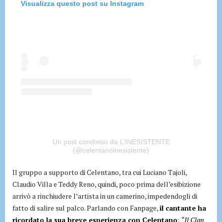
Visualizza questo post su Instagram
Un post condiviso da L’INESISTENTE
(@celentanoinesistente)
Il gruppo a supporto di Celentano, tra cui Luciano Tajoli,
Claudio Villa e Teddy Reno, quindi, poco prima dell’esibizione
arrivò a rinchiudere l’artista in un camerino, impedendogli di
fatto di salire sul palco. Parlando con Fanpage,
il cantante ha
ricordato la sua breve esperienza con Celentano
:
“Il Clan