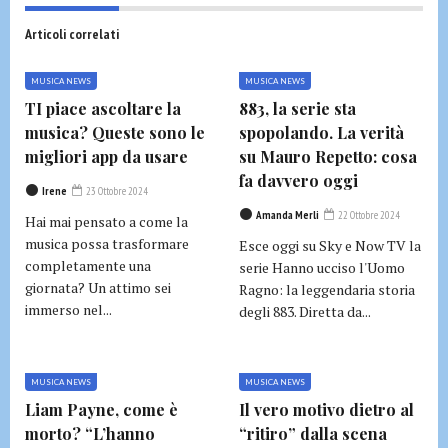
Articoli correlati
MUSICA NEWS
MUSICA NEWS
TI piace ascoltare la
883, la serie sta
musica? Queste sono le
spopolando. La verità
migliori app da usare
su Mauro Repetto: cosa
fa davvero oggi
Irene
23 Ottobre 2024
Amanda Merli
22 Ottobre 2024
Hai mai pensato a come la
musica possa trasformare
Esce oggi su Sky e Now TV la
completamente una
serie Hanno ucciso l'Uomo
giornata? Un attimo sei
Ragno: la leggendaria storia
immerso nel...
degli 883. Diretta da...
MUSICA NEWS
MUSICA NEWS
Liam Payne, come è
Il vero motivo dietro al
morto? “L’hanno
“ritiro” dalla scena