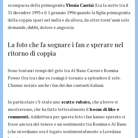
scomparsa della primogenita
Ylenia
Carrisi
. Era la notte tra il
31 dicembre 1993 e il 1 gennaio 1994 quando la figlia primogenita
della coppia sparì nel nulla e da allora, da oltre trent’anni solo
domande, dubbi, dolore e angoscia.
La foto che fa sognare i fan e sperare nel
ritorno di coppia
Sono lontani i tempi del gelo tra Al Bano Carrisi e Romina
Power. Ora tra i due ex coniugi è tornato a splendere il sole.
L’hanno notato anche i fan dei due cantanti italiani.
In particolare c’è stato uno
scatto rubato,
che a breve vi
mostreremo, che ha fatto letteralmente il
boom di like e
commenti.
Addirittura per questa foto i fan hanno sperato ci
fosse ancora del tenero e un sentimento tra Romina e Al Bano
(che ricordiamo ora è legato sentimentalmente a Loredana