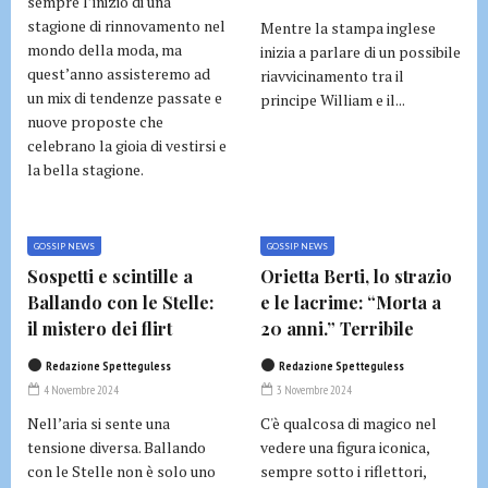
sempre l’inizio di una
stagione di rinnovamento nel
Mentre la stampa inglese
mondo della moda, ma
inizia a parlare di un possibile
quest’anno assisteremo ad
riavvicinamento tra il
un mix di tendenze passate e
principe William e il...
nuove proposte che
celebrano la gioia di vestirsi e
la bella stagione.
GOSSIP NEWS
GOSSIP NEWS
Sospetti e scintille a
Orietta Berti, lo strazio
Ballando con le Stelle:
e le lacrime: “Morta a
il mistero dei flirt
20 anni.” Terribile
Redazione Spetteguless
Redazione Spetteguless
4 Novembre 2024
3 Novembre 2024
Nell’aria si sente una
C'è qualcosa di magico nel
tensione diversa. Ballando
vedere una figura iconica,
con le Stelle non è solo uno
sempre sotto i riflettori,