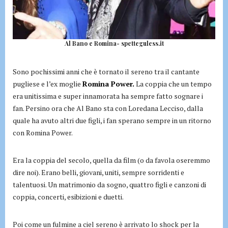
Al Bano e Romina- spetteguless.it
Sono pochissimi anni che è tornato il sereno tra il cantante
pugliese e l’ex moglie
Romina Power.
La coppia che un tempo
era unitissima e super innamorata ha sempre fatto sognare i
fan. Persino ora che Al Bano sta con Loredana Lecciso, dalla
quale ha avuto altri due figli, i fan sperano sempre in un ritorno
con Romina Power.
Era la coppia del secolo, quella da film (o da favola oseremmo
dire noi). Erano belli, giovani, uniti, sempre sorridenti e
talentuosi. Un matrimonio da sogno, quattro figli e canzoni di
coppia, concerti, esibizioni e duetti.
Poi come un fulmine a ciel sereno è arrivato lo shock per la