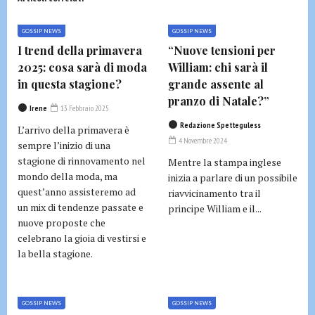
GOSSIP NEWS
GOSSIP NEWS
I trend della primavera
“Nuove tensioni per
2025: cosa sarà di moda
William: chi sarà il
in questa stagione?
grande assente al
pranzo di Natale?”
Irene
13 Febbraio 2025
Redazione Spetteguless
L’arrivo della primavera è
4 Novembre 2024
sempre l’inizio di una
stagione di rinnovamento nel
Mentre la stampa inglese
mondo della moda, ma
inizia a parlare di un possibile
quest’anno assisteremo ad
riavvicinamento tra il
un mix di tendenze passate e
principe William e il...
nuove proposte che
celebrano la gioia di vestirsi e
la bella stagione.
GOSSIP NEWS
GOSSIP NEWS