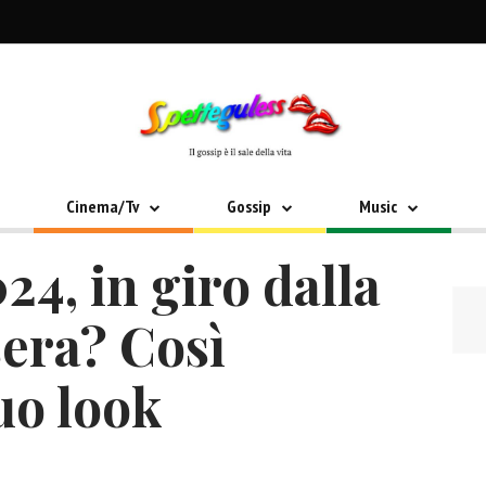
Cinema/Tv
Gossip
Music
4, in giro dalla
sera? Così
tuo look