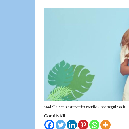
Modella con vestito primaverile - Spetteguless.it
Condividi