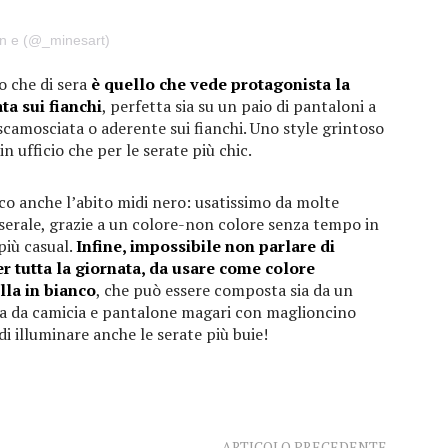
 n e (@_minesart)
o che di sera
è quello che vede protagonista la
ta sui fianchi
, perfetta sia su un paio di pantaloni a
scamosciata o aderente sui fianchi. Uno style grintoso
n ufficio che per le serate più chic.
o anche l’abito midi nero: usatissimo da molte
 serale, grazie a un colore-non colore senza tempo in
più casual.
Infine, impossibile non parlare di
er tutta la giornata, da usare come colore
lla in bianco
, che può essere composta sia da un
a da camicia e pantalone magari con maglioncino
di illuminare anche le serate più buie!
ARTICOLO PRECEDENTE