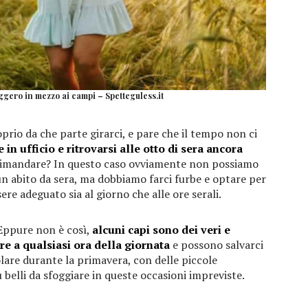
ggero in mezzo ai campi – Spetteguless.it
rio da che parte girarci, e pare che il tempo non ci
 in ufficio e ritrovarsi alle otto di sera ancora
 rimandare? In questo caso ovviamente non possiamo
 un abito da sera, ma dobbiamo farci furbe e optare per
ere adeguato sia al giorno che alle ore serali.
. Eppure non è così,
alcuni capi sono dei veri e
e a qualsiasi ora della giornata
e possono salvarci
olare durante la primavera, con delle piccole
 belli da sfoggiare in queste occasioni impreviste.