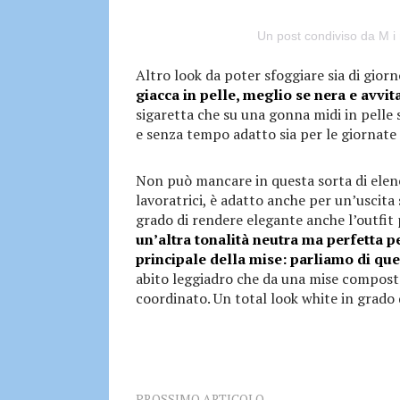
Un post condiviso da M i
Altro look da poter sfoggiare sia di giorn
giacca in pelle, meglio se nera e avvita
sigaretta che su una gonna midi in pelle 
e senza tempo adatto sia per le giornate i
Non può mancare in questa sorta di elenc
lavoratrici, è adatto anche per un’uscita
grado di rendere elegante anche l’outfit 
un’altra tonalità neutra ma perfetta p
principale della mise: parliamo di que
abito leggiadro che da una mise compost
coordinato. Un total look white in grado 
PROSSIMO ARTICOLO