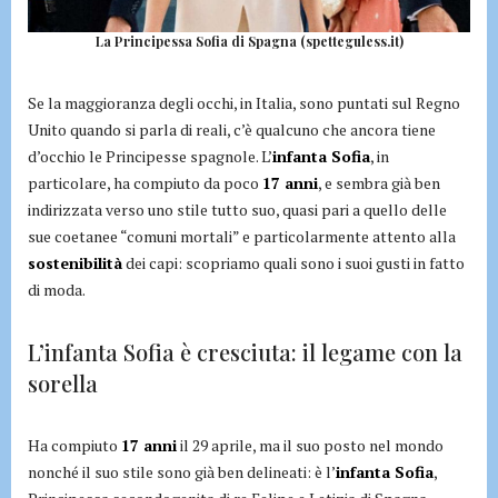
La Principessa Sofia di Spagna (spetteguless.it)
Se la maggioranza degli occhi, in Italia, sono puntati sul Regno
Unito quando si parla di reali, c’è qualcuno che ancora tiene
d’occhio le Principesse spagnole. L’
infanta Sofia
, in
particolare, ha compiuto da poco
17 anni
, e sembra già ben
indirizzata verso uno stile tutto suo, quasi pari a quello delle
sue coetanee “comuni mortali” e particolarmente attento alla
sostenibilità
dei capi: scopriamo quali sono i suoi gusti in fatto
di moda.
L’infanta Sofia è cresciuta: il legame con la
sorella
Ha compiuto
17 anni
il 29 aprile, ma il suo posto nel mondo
nonché il suo stile sono già ben delineati: è l’
infanta Sofia
,