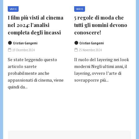
VARIE
VARIE
I film più visti al cinema
5 regole di moda che
nel 2024: l’analisi
tutti gli uomini devono
completa degli incassi
conoscere!
Cristian Gangemi
Cristian Gangemi
19 Dicembre 2024
25 Novembre 2024
Se state leggendo questo
Il ruolo del layering nei look
articolo sarete
moderni Negli ultimi anni, il
probabilmente anche
layering, ovvero l’arte di
appassionati di cinema, viene
sovrapporre più...
quindi da...