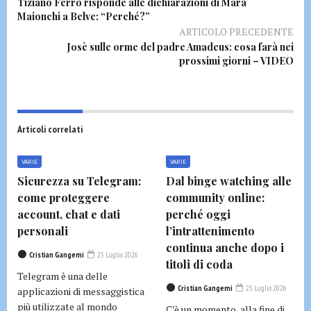
Tiziano Ferro risponde alle dichiarazioni di Mara
Maionchi a Belve: “Perché?”
ARTICOLO PRECEDENTE
Josè sulle orme del padre Amadeus: cosa farà nei
prossimi giorni – VIDEO
Articoli correlati
VARIE
VARIE
Sicurezza su Telegram:
Dal binge watching alle
come proteggere
community online:
account, chat e dati
perché oggi
personali
l’intrattenimento
continua anche dopo i
Cristian Gangemi
25 Luglio 2026
titoli di coda
Telegram è una delle
Cristian Gangemi
25 Luglio 2026
applicazioni di messaggistica
più utilizzate al mondo
C’è un momento, alla fine di