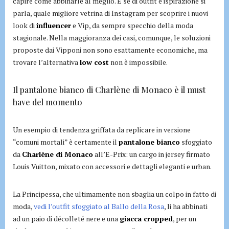
capire come abbinarle al meglio. E se di outfit e ispirazione si
parla, quale migliore vetrina di Instagram per scoprire i nuovi
look di
influencer
e Vip, da sempre specchio della moda
stagionale. Nella maggioranza dei casi, comunque, le soluzioni
proposte dai Vipponi non sono esattamente economiche, ma
trovare l’alternativa
low cost
non è impossibile.
Il pantalone bianco di Charlène di Monaco è il must
have del momento
Un esempio di tendenza griffata da replicare in versione
“comuni mortali” è certamente il
pantalone bianco
sfoggiato
da
Charlène di Monaco
all’E-Prix: un cargo in jersey firmato
Louis Vuitton, mixato con accessori e dettagli eleganti e urban.
La Principessa, che ultimamente non sbaglia un colpo in fatto di
moda,
vedi l’outfit sfoggiato al Ballo della Rosa
, li ha abbinati
ad un paio di décolleté nere e una
giacca cropped
, per un