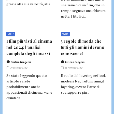
grazie alla sua velocità, alle...
una serie o di un film, che un
tempo segnava una chiusura
netta. I titoli di...
VARIE
VARIE
I film più visti al cinema
5 regole di moda che
nel 2024: l’analisi
tutti gli uomini devono
completa degli incassi
conoscere!
Cristian Gangemi
Cristian Gangemi
19 Dicembre 2024
25 Novembre 2024
Se state leggendo questo
Il ruolo del layering nei look
articolo sarete
moderni Negli ultimi anni, il
probabilmente anche
layering, ovvero l’arte di
appassionati di cinema, viene
sovrapporre più...
quindi da...