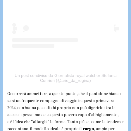
Un post condiviso da Giornalista royal watcher Stefania
Conrieri (@arie_da_regina)
Occorrerà ammettere, a questo punto, che il pantalone bianco
sarà un frequente compagno di viaggio in questa primavera
2024, con buona pace di chi proprio non può digerirlo: tra le
accuse spesso mosse a questo povero capo d’abbigliamento,
c’è l’idea che “allarghi” le forme. Tanto più se, come le tendenze
raccontano, il modello ideale è proprio il
cargo
, ampio per