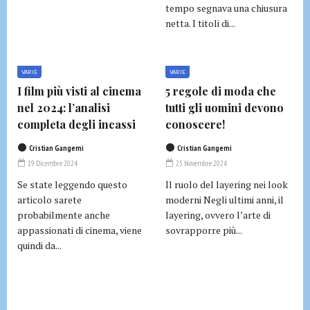
tempo segnava una chiusura
netta. I titoli di...
VARIE
VARIE
I film più visti al cinema
5 regole di moda che
nel 2024: l’analisi
tutti gli uomini devono
completa degli incassi
conoscere!
Cristian Gangemi
Cristian Gangemi
19 Dicembre 2024
25 Novembre 2024
Se state leggendo questo
Il ruolo del layering nei look
articolo sarete
moderni Negli ultimi anni, il
probabilmente anche
layering, ovvero l’arte di
appassionati di cinema, viene
sovrapporre più...
quindi da...