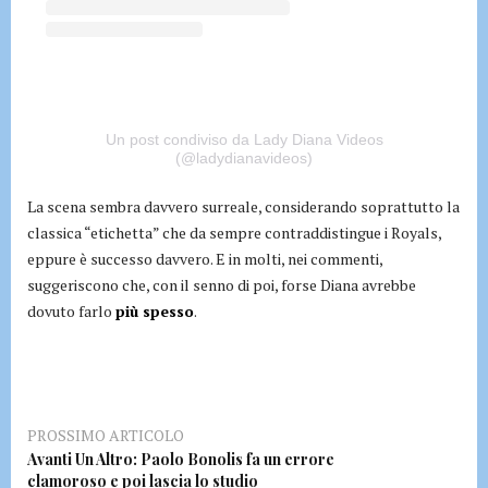
Un post condiviso da Lady Diana Videos
(@ladydianavideos)
La scena sembra davvero surreale, considerando soprattutto la
classica “etichetta” che da sempre contraddistingue i Royals,
eppure è successo davvero. E in molti, nei commenti,
suggeriscono che, con il senno di poi, forse Diana avrebbe
dovuto farlo
più spesso
.
PROSSIMO ARTICOLO
Avanti Un Altro: Paolo Bonolis fa un errore
clamoroso e poi lascia lo studio