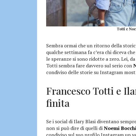
Totti e Noe
Sembra ormai che un ritorno della stori
qualche settimana fa c’era chi diceva che
le speranze si sono ridotte a zero. Lei, 
Totti sembra fare davvero sul serio con
N
condiviso delle storie su Instagram most
Francesco Totti e Ila
finita
Se i social di Ilary Blasi diventano sempre
non si può dire di quelli di
Noemi Bocch
condiviso sul suo profilo Instagram un v