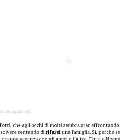
@chimagazineit)
otti, che agli occhi di molti sembra star affrontando
risolvere tentando di
rifarsi
una famiglia. Si, perché se
, tra una vacanza con gli amici e l’altra, Totti e Noemi