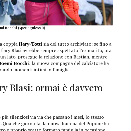
mi Bocchi (spetteguless.it)
ca coppia
Ilary-Totti
sia del tutto archiviato: se fino a
 Ilary Blasi avrebbe sempre aspettato l’ex marito, ora
da un lato, prosegue la relazione con Bastian, mentre
oemi Bocchi
: la nuova compagna del calciatore ha
rando momenti intimi in famiglia.
ry Blasi: ormai è davvero
 più silenziosi via via che passano i mesi, lo stesso
i
. Qualche giorno fa, la nuova fiamma del Pupone ha
ero e proprio scatto formato famiglia in occasione