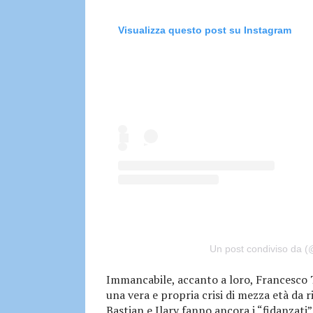
Visualizza questo post su Instagram
Un post condiviso da (
Immancabile, accanto a loro, Francesco T
una vera e propria crisi di mezza età da 
Bastian e Ilary fanno ancora i “fidanzati”