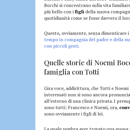
Bocchi si concentrano sulla vita familia
più bello con i
figli
della nuova compagna
quotidianità come se fosse davvero il lor
Questo, ovviamente, senza dimenticare i s
tempo in compagnia del padre e della 
con piccoli gesti.
Quelle storie di Noemi Boc
famiglia con Totti
Gira voce, addirittura, che Totti e Noem
interessati non si sono ancora pronunciati
all’esterno di una clinica privata. I pre
sono tutti: Francesco e Noemi, ora,
conv
sono ovviamente i figli di lei.
La quale sembra aver trovato una nuova 