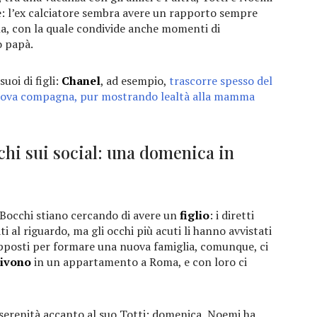
re: l’ex calciatore sembra avere un rapporto sempre
, con la quale condivide anche momenti di
o papà.
uoi di figli:
Chanel
, ad esempio,
trascorre spesso del
nuova compagna, pur mostrando lealtà alla mamma
chi sui social: una domenica in
i Bocchi stiano cercando di avere un
figlio
: i diretti
 al riguardo, ma gli occhi più acuti li hanno avvistati
supposti per formare una nuova famiglia, comunque, ci
ivono
in un appartamento a Roma, e con loro ci
serenità accanto al suo Totti: domenica, Noemi ha