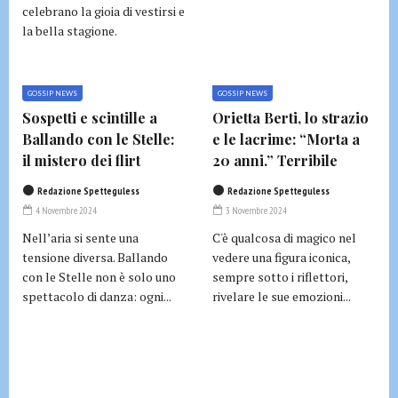
celebrano la gioia di vestirsi e
la bella stagione.
GOSSIP NEWS
GOSSIP NEWS
Sospetti e scintille a
Orietta Berti, lo strazio
Ballando con le Stelle:
e le lacrime: “Morta a
il mistero dei flirt
20 anni.” Terribile
Redazione Spetteguless
Redazione Spetteguless
4 Novembre 2024
3 Novembre 2024
Nell’aria si sente una
C'è qualcosa di magico nel
tensione diversa. Ballando
vedere una figura iconica,
con le Stelle non è solo uno
sempre sotto i riflettori,
spettacolo di danza: ogni...
rivelare le sue emozioni...