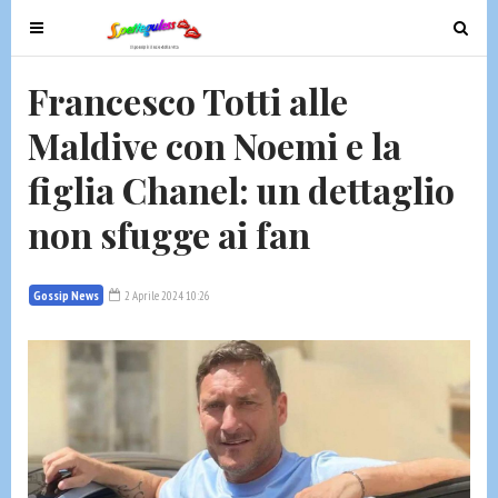
T
T
o
o
g
g
Francesco Totti alle
g
g
Maldive con Noemi e la
l
l
e
e
figlia Chanel: un dettaglio
n
n
a
a
non sfugge ai fan
v
v
i
i
g
g
Gossip News
2 Aprile 2024 10:26
a
a
t
t
i
i
o
o
n
n