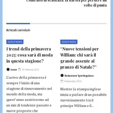
Contratto in scadenza: la Rai sta per perdere un
volto di punta
Articoli correlati
GOSSIP NEWS
GOSSIP NEWS
I trend della primavera
“Nuove tensioni per
2025: cosa sarà di moda
William: chi sarà il
in questa stagione?
grande assente al
pranzo di Natale?”
Irene
13 Febbraio 2025
Redazione Spetteguless
L’arrivo della primavera è
4 Novembre 2024
sempre l’inizio di una
stagione di rinnovamento nel
Mentre la stampa inglese
mondo della moda, ma
inizia a parlare di un possibile
quest’anno assisteremo ad
riavvicinamento tra il
un mix di tendenze passate e
principe William e il...
nuove proposte che