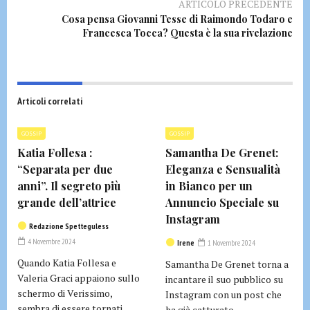
ARTICOLO PRECEDENTE
Cosa pensa Giovanni Tesse di Raimondo Todaro e
Francesca Tocca? Questa è la sua rivelazione
Articoli correlati
GOSSIP
GOSSIP
Katia Follesa :
Samantha De Grenet:
“Separata per due
Eleganza e Sensualità
anni”. Il segreto più
in Bianco per un
grande dell’attrice
Annuncio Speciale su
Instagram
Redazione Spetteguless
4 Novembre 2024
Irene
1 Novembre 2024
Quando Katia Follesa e
Samantha De Grenet torna a
Valeria Graci appaiono sullo
incantare il suo pubblico su
schermo di Verissimo,
Instagram con un post che
sembra di essere tornati
ha già catturato...