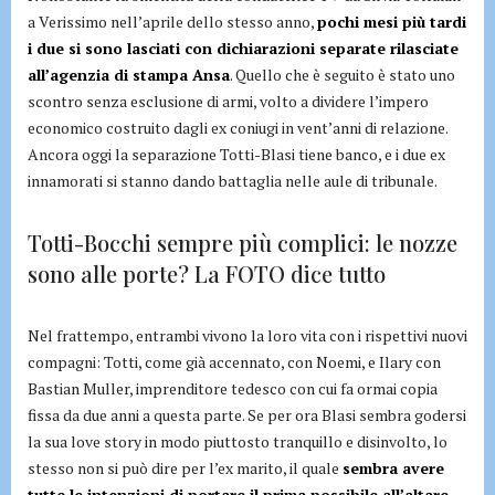
a Verissimo nell’aprile dello stesso anno,
pochi mesi più tardi
i due si sono lasciati con dichiarazioni separate rilasciate
all’agenzia di stampa Ansa
. Quello che è seguito è stato uno
scontro senza esclusione di armi, volto a dividere l’impero
economico costruito dagli ex coniugi in vent’anni di relazione.
Ancora oggi la separazione Totti-Blasi tiene banco, e i due ex
innamorati si stanno dando battaglia nelle aule di tribunale.
Totti-Bocchi sempre più complici: le nozze
sono alle porte? La FOTO dice tutto
Nel frattempo, entrambi vivono la loro vita con i rispettivi nuovi
compagni: Totti, come già accennato, con Noemi, e Ilary con
Bastian Muller, imprenditore tedesco con cui fa ormai copia
fissa da due anni a questa parte. Se per ora Blasi sembra godersi
la sua love story in modo piuttosto tranquillo e disinvolto, lo
stesso non si può dire per l’ex marito, il quale
sembra avere
tutte le intenzioni di portare il prima possibile all’altare