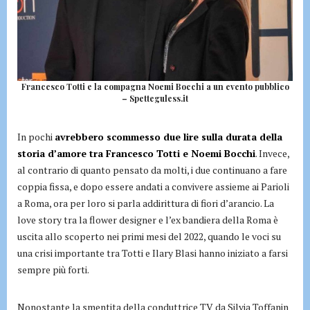
Francesco Totti e la compagna Noemi Bocchi a un evento pubblico
– Spetteguless.it
In pochi
avrebbero scommesso due lire sulla durata della
storia d’amore tra Francesco Totti e Noemi Bocchi
. Invece,
al contrario di quanto pensato da molti, i due continuano a fare
coppia fissa, e dopo essere andati a convivere assieme ai Parioli
a Roma, ora per loro si parla addirittura di fiori d’arancio. La
love story tra la flower designer e l’ex bandiera della Roma è
uscita allo scoperto nei primi mesi del 2022, quando le voci su
una crisi importante tra Totti e Ilary Blasi hanno iniziato a farsi
sempre più forti.
Nonostante la smentita della conduttrice TV da Silvia Toffanin