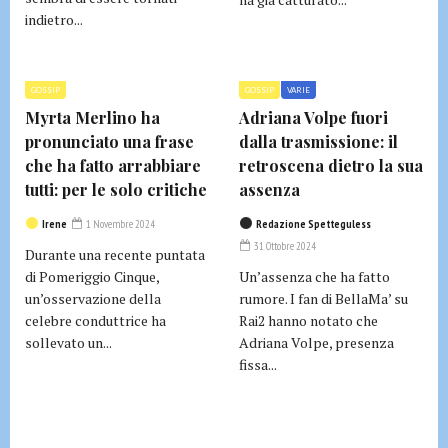
indietro...
GOSSIP
GOSSIP
VARIE
Myrta Merlino ha
Adriana Volpe fuori
pronunciato una frase
dalla trasmissione: il
che ha fatto arrabbiare
retroscena dietro la sua
tutti: per le solo critiche
assenza
Irene
1 Novembre 2024
Redazione Spetteguless
31 Ottobre 2024
Durante una recente puntata
di Pomeriggio Cinque,
Un’assenza che ha fatto
un’osservazione della
rumore. I fan di BellaMa’ su
celebre conduttrice ha
Rai2 hanno notato che
sollevato un...
Adriana Volpe, presenza
fissa...