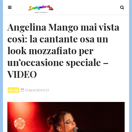
T
T
o
o
g
g
Angelina Mango mai vista
g
g
così: la cantante osa un
l
l
e
e
look mozzafiato per
n
n
a
a
un’occasione speciale –
v
v
VIDEO
i
i
g
g
a
a
Gossip
15 Aprile 2024 13:22
t
t
i
i
o
o
n
n