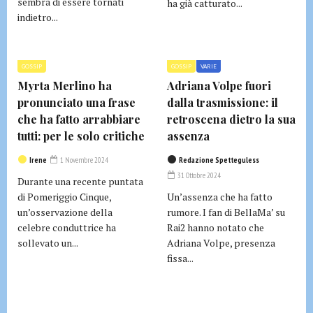
sembra di essere tornati
ha già catturato...
indietro...
GOSSIP
GOSSIP
VARIE
Myrta Merlino ha
Adriana Volpe fuori
pronunciato una frase
dalla trasmissione: il
che ha fatto arrabbiare
retroscena dietro la sua
tutti: per le solo critiche
assenza
Irene
1 Novembre 2024
Redazione Spetteguless
31 Ottobre 2024
Durante una recente puntata
di Pomeriggio Cinque,
Un’assenza che ha fatto
un’osservazione della
rumore. I fan di BellaMa’ su
celebre conduttrice ha
Rai2 hanno notato che
sollevato un...
Adriana Volpe, presenza
fissa...