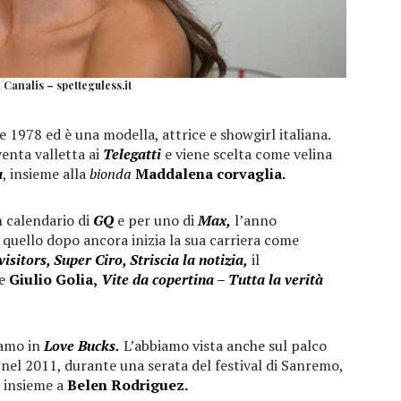
a Canalis – spetteguless.it
e 1978 ed è una modella, attrice e showgirl italiana.
venta valletta ai
Telegatti
e viene scelta come velina
a
, insieme alla
bionda
Maddalena corvaglia.
 calendario di
GQ
e per uno di
Max,
l’anno
 quello dopo ancora inizia la sua carriera come
isitors, Super Ciro, Striscia la notizia,
il
e
Giulio Golia,
Vite da copertina – Tutta la verità
diamo in
Love Bucks.
L’abbiamo vista anche sul palco
nel 2011, durante una serata del festival di Sanremo,
 insieme a
Belen Rodriguez.