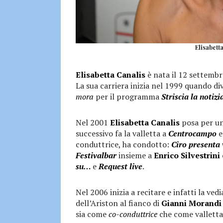
Elisabett
Elisabetta Canalis
è nata il 12 settembr
La sua carriera inizia nel 1999 quando di
mora
per il programma
Striscia la notizi
Nel 2001
Elisabetta Canalis
posa per un
successivo fa la valletta a
Centrocampo
e
conduttrice, ha condotto:
Ciro presenta v
Festivalbar
insieme a
Enrico Silvestrini
su…
e
Request live
.
Nel 2006 inizia a recitare e infatti la ve
dell’Ariston al fianco di
Gianni Morandi
sia come
co-conduttrice
che come valletta