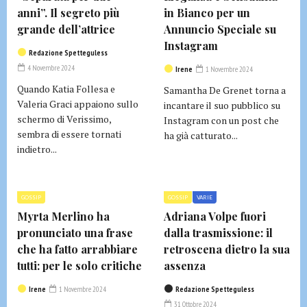
anni”. Il segreto più
in Bianco per un
grande dell’attrice
Annuncio Speciale su
Instagram
Redazione Spetteguless
4 Novembre 2024
Irene
1 Novembre 2024
Quando Katia Follesa e
Samantha De Grenet torna a
Valeria Graci appaiono sullo
incantare il suo pubblico su
schermo di Verissimo,
Instagram con un post che
sembra di essere tornati
ha già catturato...
indietro...
GOSSIP
GOSSIP
VARIE
Myrta Merlino ha
Adriana Volpe fuori
pronunciato una frase
dalla trasmissione: il
che ha fatto arrabbiare
retroscena dietro la sua
tutti: per le solo critiche
assenza
Irene
1 Novembre 2024
Redazione Spetteguless
31 Ottobre 2024