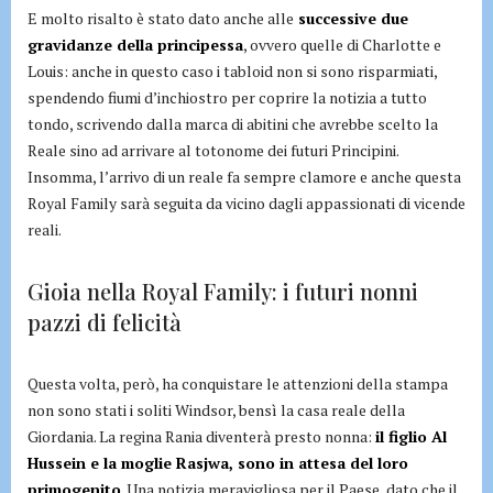
E molto risalto è stato dato anche alle
successive due
gravidanze della principessa
, ovvero quelle di Charlotte e
Louis: anche in questo caso i tabloid non si sono risparmiati,
spendendo fiumi d’inchiostro per coprire la notizia a tutto
tondo, scrivendo dalla marca di abitini che avrebbe scelto la
Reale sino ad arrivare al totonome dei futuri Principini.
Insomma, l’arrivo di un reale fa sempre clamore e anche questa
Royal Family sarà seguita da vicino dagli appassionati di vicende
reali.
Gioia nella Royal Family: i futuri nonni
pazzi di felicità
Questa volta, però, ha conquistare le attenzioni della stampa
non sono stati i soliti Windsor, bensì la casa reale della
Giordania. La regina Rania diventerà presto nonna:
il figlio Al
Hussein e la moglie Rasjwa, sono in attesa del loro
primogenito
. Una notizia meravigliosa per il Paese, dato che il