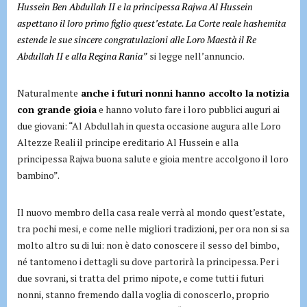
Hussein Ben Abdullah II e la principessa Rajwa Al Hussein
aspettano il loro primo figlio quest’estate. La Corte reale hashemita
estende le sue sincere congratulazioni alle Loro Maestà il Re
Abdullah II e alla Regina Rania”
si legge nell’annuncio.
Naturalmente
anche i futuri nonni hanno accolto la notizia
con grande gioia
e hanno voluto fare i loro pubblici auguri ai
due giovani: “Al Abdullah in questa occasione augura alle Loro
Altezze Reali il principe ereditario Al Hussein e alla
principessa Rajwa buona salute e gioia mentre accolgono il loro
bambino”.
Il nuovo membro della casa reale verrà al mondo quest’estate,
tra pochi mesi, e come nelle migliori tradizioni, per ora non si sa
molto altro su di lui: non è dato conoscere il sesso del bimbo,
né tantomeno i dettagli su dove partorirà la principessa. Per i
due sovrani, si tratta del primo nipote, e come tutti i futuri
nonni, stanno fremendo dalla voglia di conoscerlo, proprio