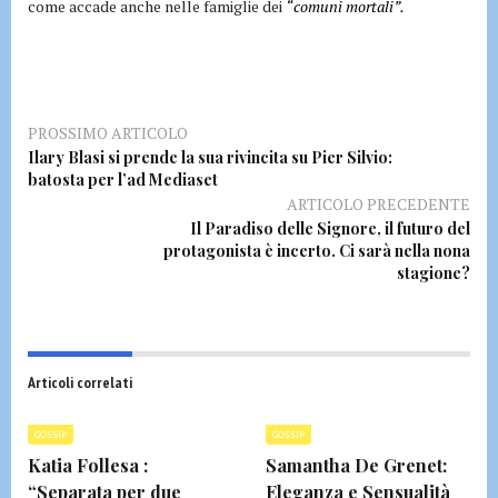
come accade anche nelle famiglie dei
“comuni mortali”.
PROSSIMO ARTICOLO
Ilary Blasi si prende la sua rivincita su Pier Silvio:
batosta per l’ad Mediaset
ARTICOLO PRECEDENTE
Il Paradiso delle Signore, il futuro del
protagonista è incerto. Ci sarà nella nona
stagione?
Articoli correlati
GOSSIP
GOSSIP
Katia Follesa :
Samantha De Grenet:
“Separata per due
Eleganza e Sensualità