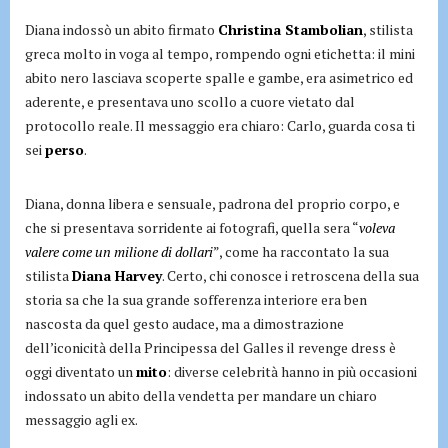
Diana indossò un abito firmato
Christina Stambolian
, stilista
greca molto in voga al tempo, rompendo ogni etichetta: il mini
abito nero lasciava scoperte spalle e gambe, era asimetrico ed
aderente, e presentava uno scollo a cuore vietato dal
protocollo reale. Il messaggio era chiaro: Carlo, guarda cosa ti
sei
perso
.
Diana, donna libera e sensuale, padrona del proprio corpo, e
che si presentava sorridente ai fotografi, quella sera “
voleva
valere come un milione di dollari
”, come ha raccontato la sua
stilista
Diana Harvey
. Certo, chi conosce i retroscena della sua
storia sa che la sua grande sofferenza interiore era ben
nascosta da quel gesto audace, ma a dimostrazione
dell’iconicità della Principessa del Galles il revenge dress è
oggi diventato un
mito
: diverse celebrità hanno in più occasioni
indossato un abito della vendetta per mandare un chiaro
messaggio agli ex.