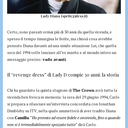
Lady Diana (spetteguless.it)
Certo, sono passati ormai più di 30 anni da quella vicenda, e
spesso il tempo rimargina le ferite, ma chissà cosa avrebbe
pensato Diana davanti ad una simile situazione. Lei, che quella
sera del 1994 volle lanciare all’ex marito e al mondo intero un
messaggio preciso:
vado avanti
.
Il “revenge dress” di Lady D compie 30 anni: la storia
Chi ha guardato la quinta stagione di
The Crown
avrà tutta la
vicenda ben fresca in memoria: la sera del 29 giugno 1994, Carlo
si prepara a rilasciare un’intervista concordata con Jonathan
Dimbleby su ITV, nella quale ammetterà di aver tradito Diana
con
Camilla
. “
Ho provato ad essere fedele e onorevole, fino a quando
non si è irrimediabilmente spezzato tutto
” dirà Carlo.