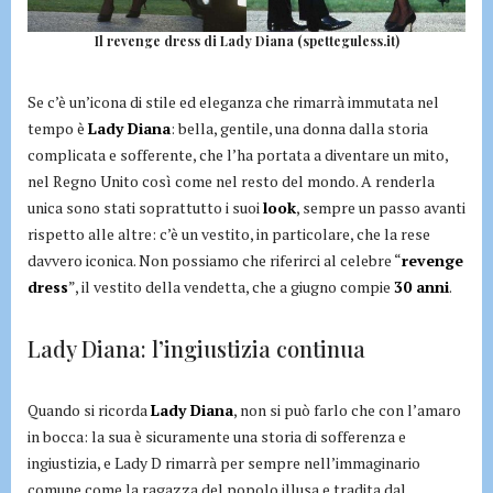
Il revenge dress di Lady Diana (spetteguless.it)
Se c’è un’icona di stile ed eleganza che rimarrà immutata nel
tempo è
Lady Diana
: bella, gentile, una donna dalla storia
complicata e sofferente, che l’ha portata a diventare un mito,
nel Regno Unito così come nel resto del mondo. A renderla
unica sono stati soprattutto i suoi
look
, sempre un passo avanti
rispetto alle altre: c’è un vestito, in particolare, che la rese
davvero iconica. Non possiamo che riferirci al celebre “
revenge
dress
”, il vestito della vendetta, che a giugno compie
30 anni
.
Lady Diana: l’ingiustizia continua
Quando si ricorda
Lady Diana
, non si può farlo che con l’amaro
in bocca: la sua è sicuramente una storia di sofferenza e
ingiustizia, e Lady D rimarrà per sempre nell’immaginario
comune come la ragazza del popolo illusa e tradita dal