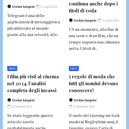
continua anche dopo i
Cristian Gangemi
25 Luglio 2026
titoli di coda
Telegram è una delle
Cristian Gangemi
25 Luglio 2026
applicazioni di messaggistica
più utilizzate al mondo
C’è un momento, alla fine di
grazie alla sua velocità, alle...
una serie o di un film, che un
tempo segnava una chiusura
netta. I titoli di...
VARIE
VARIE
I film più visti al cinema
5 regole di moda che
nel 2024: l’analisi
tutti gli uomini devono
completa degli incassi
conoscere!
Cristian Gangemi
Cristian Gangemi
19 Dicembre 2024
25 Novembre 2024
Se state leggendo questo
Il ruolo del layering nei look
articolo sarete
moderni Negli ultimi anni, il
probabilmente anche
layering, ovvero l’arte di