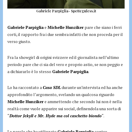
Gabriele Parpiglia- Spetteguless.it
Gabriele Parpiglia
e
Michelle Hunziker
pare che siano i ferri
corti, il rapporto fra i due sembra infatti che non proceda per il
verso giusto.
Fra la showgirl di origini svizzere ed il giornalista nell’ultimo
periodo pare che ci sia del vero e proprio astio, se non peggio e
a dichiararlo è lo stesso
Gabriele Parpiglia
.
Lo ha raccontato a
Casa SDL
durante un’intervista ed ha anche
approfondito l’argomento, svelando un qualcosa riguardo
Michelle Hunziker
e ammettendo che secondo lui non è nella
realtà come vuole apparire sui social, definendola una sorta di
“
Dottor Jekyll e Mr. Hyde ma col caschetto biondo
“.
Le parole che ha utilizzato
Gabriele Parpiglia
contro