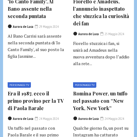
‘Io Canto Family’, Al
Fiorello e Amadeus,
Bano assente nella
l’annuncio inaspettato
seconda puntata
che stuzzica la curiosità
dei fan
Aurora de Luca
29 Maggio 2024
Aurora de Luca
25 Maggio 2024
Al Bano Carrisi sarà assente
nella seconda puntata di 'Io
Fiorello stuzzica i fan, si
Canto Family', al suo posto la
unirà ad Amadeus nella
figlia Jasmine...
nuova avventura dopo l’addio
alla rete...
PERSONAGGI TV
PERSONAGGI TV
Era il 1987, ecco il
Romina Power, un tuffo
primo provino per la TV
nel passato con “New
di Paola Barale
York, New York”
Aurora de Luca
24 Maggio 2024
Aurora de Luca
24 Maggio 2024
Un tuffo nel passato con
Qualche giorno fa, un post su
Paola Barale e il suo primo
Instagram ha catturato